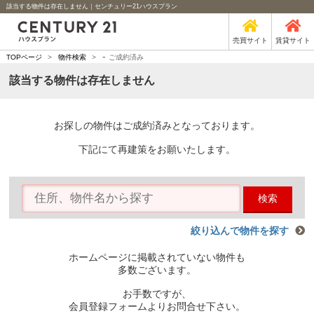
該当する物件は存在しません｜センチュリー21ハウスプラン
売買サイト
賃貸サイト
-
TOPページ
>
物件検索
>
ご成約済み
該当する物件は存在しません
お探しの物件はご成約済みとなっております。
下記にて再建策をお願いたします。
検索
絞り込んで物件を探す
ホームページに掲載されていない物件も
多数ございます。
お手数ですが、
会員登録フォームよりお問合せ下さい。