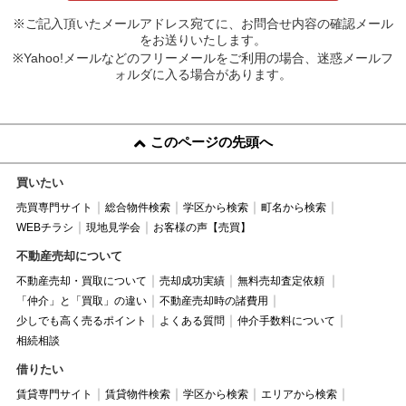
※ご記入頂いたメールアドレス宛てに、お問合せ内容の確認メール
をお送りいたします。
※Yahoo!メールなどのフリーメールをご利用の場合、迷惑メールフ
ォルダに入る場合があります。
このページの先頭へ
買いたい
売買専門サイト
総合物件検索
学区から検索
町名から検索
WEBチラシ
現地見学会
お客様の声【売買】
不動産売却について
不動産売却・買取について
売却成功実績
無料売却査定依頼
「仲介」と「買取」の違い
不動産売却時の諸費用
少しでも高く売るポイント
よくある質問
仲介手数料について
相続相談
借りたい
賃貸専門サイト
賃貸物件検索
学区から検索
エリアから検索