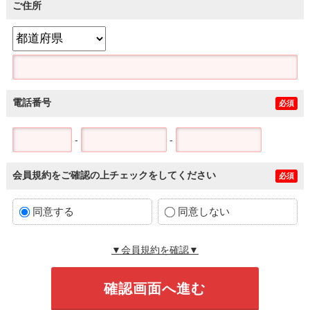
ご住所
電話番号
必須
-
-
会員規約をご確認の上チェックをしてください
必須
同意する
同意しない
▼会員規約を確認▼