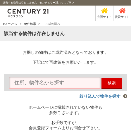
該当する物件は存在しません｜センチュリー21ハウスプラン
売買サイト
賃貸サイト
-
TOPページ
>
物件検索
>
ご成約済み
該当する物件は存在しません
お探しの物件はご成約済みとなっております。
下記にて再建策をお願いたします。
検索
絞り込んで物件を探す
ホームページに掲載されていない物件も
多数ございます。
お手数ですが、
会員登録フォームよりお問合せ下さい。