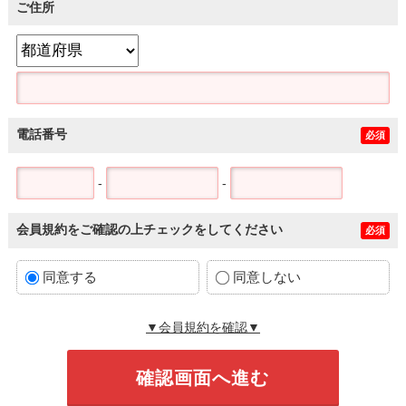
ご住所
電話番号
必須
-
-
会員規約をご確認の上チェックをしてください
必須
同意する
同意しない
▼会員規約を確認▼