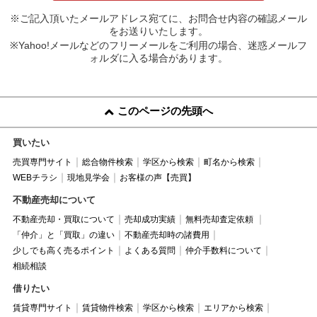
※ご記入頂いたメールアドレス宛てに、お問合せ内容の確認メール
をお送りいたします。
※Yahoo!メールなどのフリーメールをご利用の場合、迷惑メールフ
ォルダに入る場合があります。
このページの先頭へ
買いたい
売買専門サイト
総合物件検索
学区から検索
町名から検索
WEBチラシ
現地見学会
お客様の声【売買】
不動産売却について
不動産売却・買取について
売却成功実績
無料売却査定依頼
「仲介」と「買取」の違い
不動産売却時の諸費用
少しでも高く売るポイント
よくある質問
仲介手数料について
相続相談
借りたい
賃貸専門サイト
賃貸物件検索
学区から検索
エリアから検索