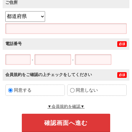
ご住所
電話番号
必須
-
-
会員規約をご確認の上チェックをしてください
必須
同意する
同意しない
▼会員規約を確認▼