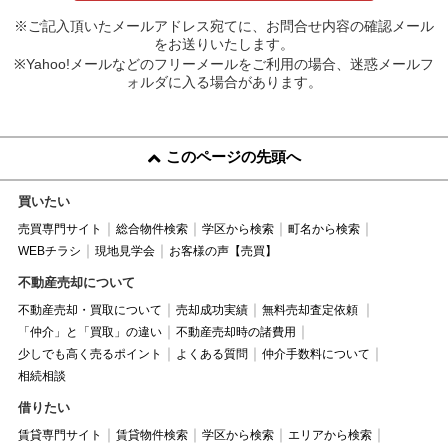
※ご記入頂いたメールアドレス宛てに、お問合せ内容の確認メール
をお送りいたします。
※Yahoo!メールなどのフリーメールをご利用の場合、迷惑メールフ
ォルダに入る場合があります。
このページの先頭へ
買いたい
売買専門サイト
総合物件検索
学区から検索
町名から検索
WEBチラシ
現地見学会
お客様の声【売買】
不動産売却について
不動産売却・買取について
売却成功実績
無料売却査定依頼
「仲介」と「買取」の違い
不動産売却時の諸費用
少しでも高く売るポイント
よくある質問
仲介手数料について
相続相談
借りたい
賃貸専門サイト
賃貸物件検索
学区から検索
エリアから検索