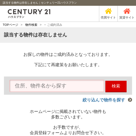
該当する物件は存在しません｜センチュリー21ハウスプラン
売買サイト
賃貸サイト
-
TOPページ
>
物件検索
>
ご成約済み
該当する物件は存在しません
お探しの物件はご成約済みとなっております。
下記にて再建策をお願いたします。
検索
絞り込んで物件を探す
ホームページに掲載されていない物件も
多数ございます。
お手数ですが、
会員登録フォームよりお問合せ下さい。