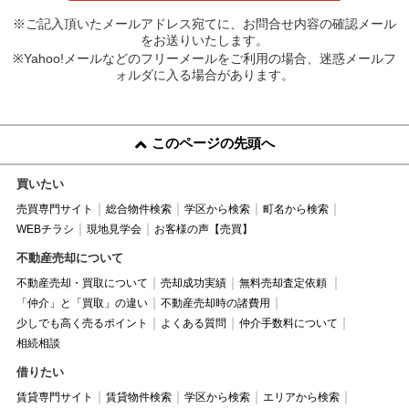
※ご記入頂いたメールアドレス宛てに、お問合せ内容の確認メール
をお送りいたします。
※Yahoo!メールなどのフリーメールをご利用の場合、迷惑メールフ
ォルダに入る場合があります。
このページの先頭へ
買いたい
売買専門サイト
総合物件検索
学区から検索
町名から検索
WEBチラシ
現地見学会
お客様の声【売買】
不動産売却について
不動産売却・買取について
売却成功実績
無料売却査定依頼
「仲介」と「買取」の違い
不動産売却時の諸費用
少しでも高く売るポイント
よくある質問
仲介手数料について
相続相談
借りたい
賃貸専門サイト
賃貸物件検索
学区から検索
エリアから検索