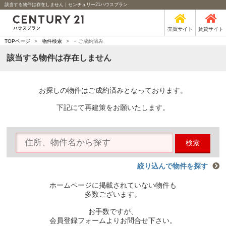
該当する物件は存在しません｜センチュリー21ハウスプラン
売買サイト
賃貸サイト
-
TOPページ
>
物件検索
>
ご成約済み
該当する物件は存在しません
お探しの物件はご成約済みとなっております。
下記にて再建策をお願いたします。
検索
絞り込んで物件を探す
ホームページに掲載されていない物件も
多数ございます。
お手数ですが、
会員登録フォームよりお問合せ下さい。