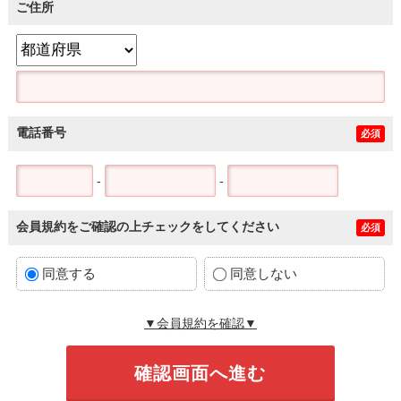
ご住所
電話番号
必須
-
-
会員規約をご確認の上チェックをしてください
必須
同意する
同意しない
▼会員規約を確認▼