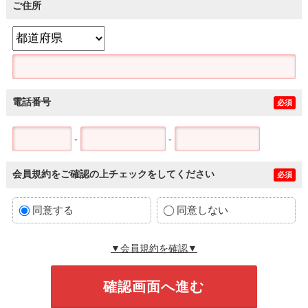
ご住所
電話番号
必須
-
-
会員規約をご確認の上チェックをしてください
必須
同意する
同意しない
▼会員規約を確認▼