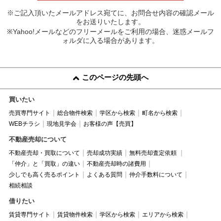
※ご記入頂いたメールアドレス宛てに、お問合せ内容の確認メール
をお送りいたします。
※Yahoo!メールなどのフリーメールをご利用の場合、迷惑メールフ
ォルダに入る場合があります。
このページの先頭へ
買いたい
売買専門サイト
総合物件検索
学区から検索
町名から検索
WEBチラシ
現地見学会
お客様の声【売買】
不動産売却について
不動産売却・買取について
売却成功実績
無料売却査定依頼
「仲介」と「買取」の違い
不動産売却時の諸費用
少しでも高く売るポイント
よくある質問
仲介手数料について
相続相談
借りたい
賃貸専門サイト
賃貸物件検索
学区から検索
エリアから検索