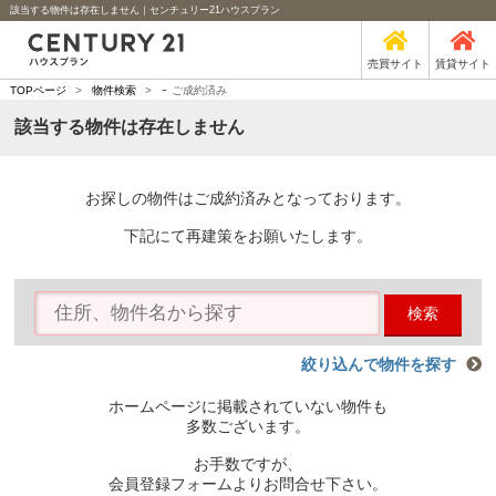
該当する物件は存在しません｜センチュリー21ハウスプラン
売買サイト
賃貸サイト
-
TOPページ
>
物件検索
>
ご成約済み
該当する物件は存在しません
お探しの物件はご成約済みとなっております。
下記にて再建策をお願いたします。
検索
絞り込んで物件を探す
ホームページに掲載されていない物件も
多数ございます。
お手数ですが、
会員登録フォームよりお問合せ下さい。