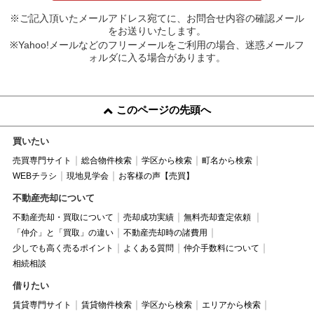
※ご記入頂いたメールアドレス宛てに、お問合せ内容の確認メール
をお送りいたします。
※Yahoo!メールなどのフリーメールをご利用の場合、迷惑メールフ
ォルダに入る場合があります。
このページの先頭へ
買いたい
売買専門サイト
総合物件検索
学区から検索
町名から検索
WEBチラシ
現地見学会
お客様の声【売買】
不動産売却について
不動産売却・買取について
売却成功実績
無料売却査定依頼
「仲介」と「買取」の違い
不動産売却時の諸費用
少しでも高く売るポイント
よくある質問
仲介手数料について
相続相談
借りたい
賃貸専門サイト
賃貸物件検索
学区から検索
エリアから検索