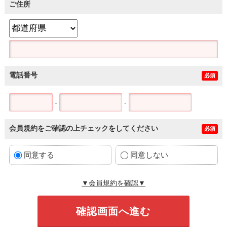
ご住所
電話番号
必須
-
-
会員規約をご確認の上チェックをしてください
必須
同意する
同意しない
▼会員規約を確認▼