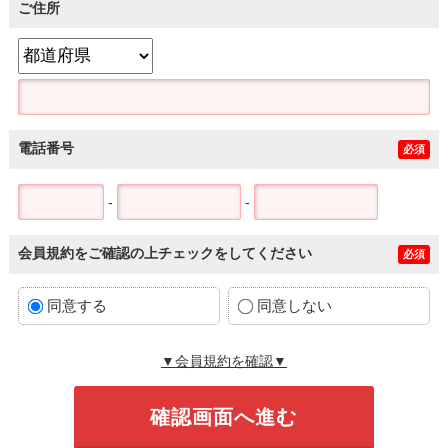
ご住所
電話番号
必須
-
-
会員規約をご確認の上チェックをしてください
必須
同意する
同意しない
▼会員規約を確認▼