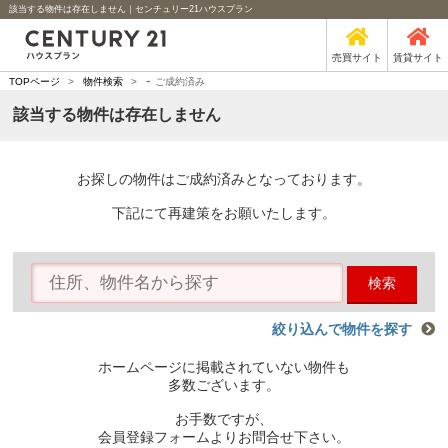
該当する物件は存在しません｜センチュリー21ハウスプラン
売買サイト
賃貸サイト
-
TOPページ
>
物件検索
>
ご成約済み
該当する物件は存在しません
お探しの物件はご成約済みとなっております。
下記にて再建策をお願いたします。
検索
絞り込んで物件を探す
ホームページに掲載されていない物件も
多数ございます。
お手数ですが、
会員登録フォームよりお問合せ下さい。