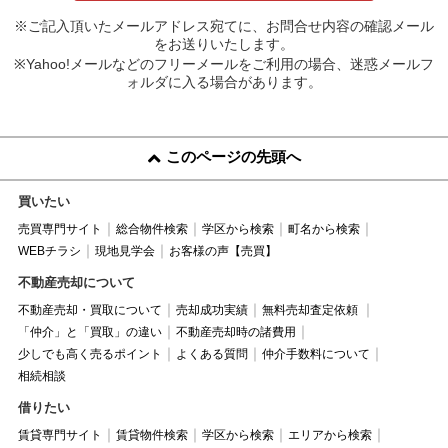
※ご記入頂いたメールアドレス宛てに、お問合せ内容の確認メール
をお送りいたします。
※Yahoo!メールなどのフリーメールをご利用の場合、迷惑メールフ
ォルダに入る場合があります。
このページの先頭へ
買いたい
売買専門サイト
総合物件検索
学区から検索
町名から検索
WEBチラシ
現地見学会
お客様の声【売買】
不動産売却について
不動産売却・買取について
売却成功実績
無料売却査定依頼
「仲介」と「買取」の違い
不動産売却時の諸費用
少しでも高く売るポイント
よくある質問
仲介手数料について
相続相談
借りたい
賃貸専門サイト
賃貸物件検索
学区から検索
エリアから検索