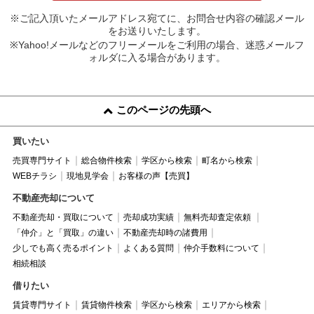
※ご記入頂いたメールアドレス宛てに、お問合せ内容の確認メール
をお送りいたします。
※Yahoo!メールなどのフリーメールをご利用の場合、迷惑メールフ
ォルダに入る場合があります。
このページの先頭へ
買いたい
売買専門サイト
総合物件検索
学区から検索
町名から検索
WEBチラシ
現地見学会
お客様の声【売買】
不動産売却について
不動産売却・買取について
売却成功実績
無料売却査定依頼
「仲介」と「買取」の違い
不動産売却時の諸費用
少しでも高く売るポイント
よくある質問
仲介手数料について
相続相談
借りたい
賃貸専門サイト
賃貸物件検索
学区から検索
エリアから検索