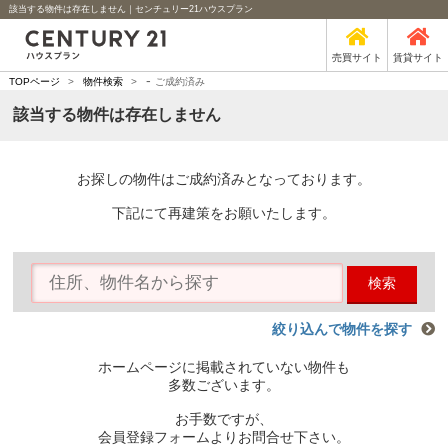
該当する物件は存在しません｜センチュリー21ハウスプラン
売買サイト
賃貸サイト
-
TOPページ
>
物件検索
>
ご成約済み
該当する物件は存在しません
お探しの物件はご成約済みとなっております。
下記にて再建策をお願いたします。
検索
絞り込んで物件を探す
ホームページに掲載されていない物件も
多数ございます。
お手数ですが、
会員登録フォームよりお問合せ下さい。