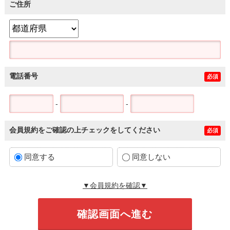
ご住所
電話番号
必須
-
-
会員規約をご確認の上チェックをしてください
必須
同意する
同意しない
▼会員規約を確認▼