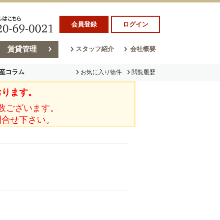
会員登録
ログイン
賃貸管理
スタッフ紹介
会社概要
産コラム
お気に入り物件
閲覧履歴
おります。
ラム
売却コラム
数ございます。
問合せ下さい。