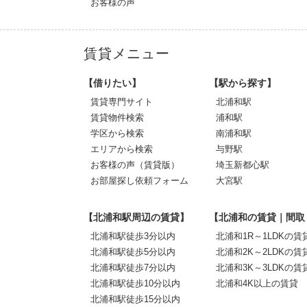
お客様の声
賃貸メニュー
【借りたい】
【駅から探す】
賃貸専門サイト
北浦和駅
賃貸物件検索
浦和駅
学区から検索
南浦和駅
エリアから検索
与野駅
お客様の声（賃貸版）
埼玉新都心駅
お部屋探し依頼フォーム
大宮駅
【北浦和駅周辺の賃貸】
【北浦和の賃貸｜間取
北浦和駅徒歩3分以内
北浦和1R～1LDKの賃
北浦和駅徒歩5分以内
北浦和2K～2LDKの賃
北浦和駅徒歩7分以内
北浦和3K～3LDKの賃
北浦和駅徒歩10分以内
北浦和4K以上の賃貸
北浦和駅徒歩15分以内