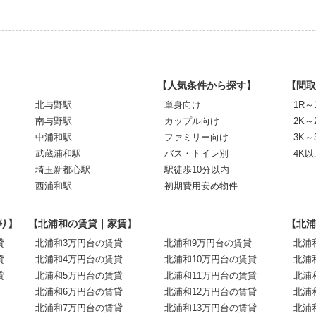
【人気条件から探す】
【間取
北与野駅
単身向け
1R～
南与野駅
カップル向け
2K～
中浦和駅
ファミリー向け
3K～
武蔵浦和駅
バス・トイレ別
4K以
埼玉新都心駅
駅徒歩10分以内
西浦和駅
初期費用安め物件
り】
【北浦和の賃貸｜家賃】
【北浦
貸
北浦和3万円台の賃貸
北浦和9万円台の賃貸
北浦
貸
北浦和4万円台の賃貸
北浦和10万円台の賃貸
北浦
貸
北浦和5万円台の賃貸
北浦和11万円台の賃貸
北浦
北浦和6万円台の賃貸
北浦和12万円台の賃貸
北浦
北浦和7万円台の賃貸
北浦和13万円台の賃貸
北浦