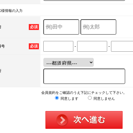
客様情報の入力
必須
前
-
-
必須
番号
所
会員規約をご確認のうえ下記にチェックして下さい。
同意します
同意しません