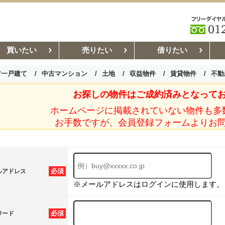
買いたい
売りたい
借りたい
古一戸建て
中古マンション
土地
収益物件
賃貸物件
不動
お探しの物件はご成約済みとなって
お部屋探しコラム
賃貸管理コ
ホームページに掲載されていない物件も多
お手数ですが、会員登録フォームよりお
必須
ルアドレス
※メールアドレスはログインに使用します。
必須
ワード