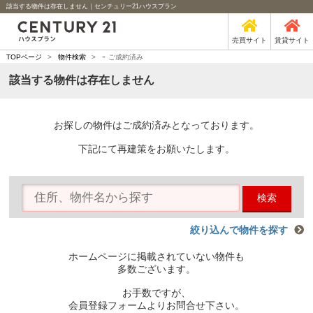
該当する物件は存在しません｜センチュリー21ハウスプラン
売買サイト
賃貸サイト
-
TOPページ
>
物件検索
>
ご成約済み
該当する物件は存在しません
お探しの物件はご成約済みとなっております。
下記にて再建策をお願いたします。
検索
絞り込んで物件を探す
ホームページに掲載されていない物件も
多数ございます。
お手数ですが、
会員登録フォームよりお問合せ下さい。