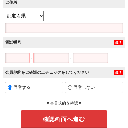
ご住所
電話番号
必須
-
-
会員規約をご確認の上チェックをしてください
必須
同意する
同意しない
▼会員規約を確認▼