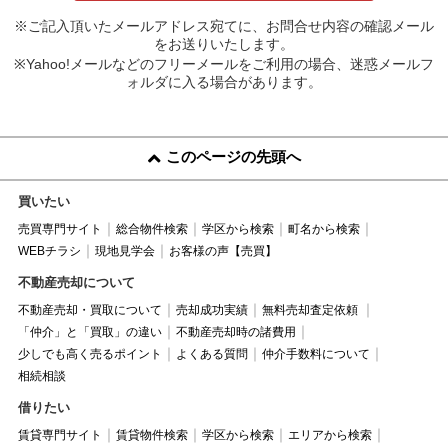
※ご記入頂いたメールアドレス宛てに、お問合せ内容の確認メール
をお送りいたします。
※Yahoo!メールなどのフリーメールをご利用の場合、迷惑メールフ
ォルダに入る場合があります。
このページの先頭へ
買いたい
売買専門サイト
総合物件検索
学区から検索
町名から検索
WEBチラシ
現地見学会
お客様の声【売買】
不動産売却について
不動産売却・買取について
売却成功実績
無料売却査定依頼
「仲介」と「買取」の違い
不動産売却時の諸費用
少しでも高く売るポイント
よくある質問
仲介手数料について
相続相談
借りたい
賃貸専門サイト
賃貸物件検索
学区から検索
エリアから検索