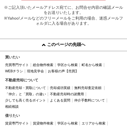
※ご記入頂いたメールアドレス宛てに、お問合せ内容の確認メール
をお送りいたします。
※Yahoo!メールなどのフリーメールをご利用の場合、迷惑メールフ
ォルダに入る場合があります。
このページの先頭へ
買いたい
売買専門サイト
総合物件検索
学区から検索
町名から検索
WEBチラシ
現地見学会
お客様の声【売買】
不動産売却について
不動産売却・買取について
売却成功実績
無料売却査定依頼
「仲介」と「買取」の違い
不動産売却時の諸費用
少しでも高く売るポイント
よくある質問
仲介手数料について
相続相談
借りたい
賃貸専門サイト
賃貸物件検索
学区から検索
エリアから検索