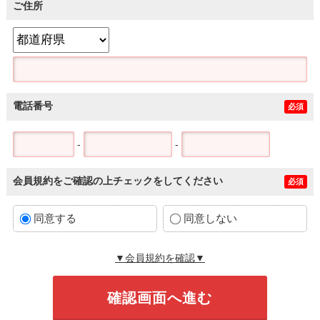
ご住所
電話番号
必須
-
-
会員規約をご確認の上チェックをしてください
必須
同意する
同意しない
▼会員規約を確認▼