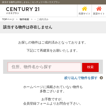
該当する物件は存在しません｜センチュリー21ハウスプラン
売買サイト
賃貸サイト
-
TOPページ
>
物件検索
>
ご成約済み
該当する物件は存在しません
お探しの物件はご成約済みとなっております。
下記にて再建策をお願いたします。
検索
絞り込んで物件を探す
ホームページに掲載されていない物件も
多数ございます。
お手数ですが、
会員登録フォームよりお問合せ下さい。