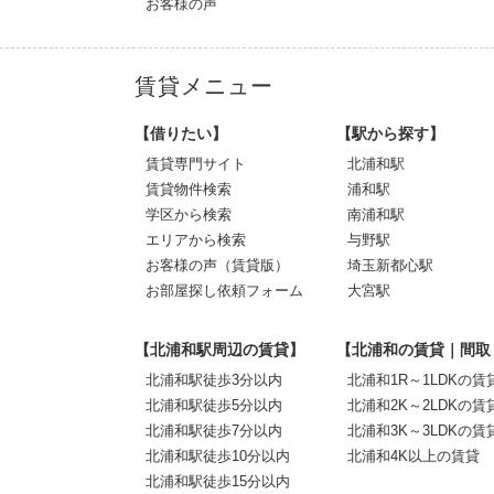
お客様の声
賃貸メニュー
【借りたい】
【駅から探す】
賃貸専門サイト
北浦和駅
賃貸物件検索
浦和駅
学区から検索
南浦和駅
エリアから検索
与野駅
お客様の声（賃貸版）
埼玉新都心駅
お部屋探し依頼フォーム
大宮駅
【北浦和駅周辺の賃貸】
【北浦和の賃貸｜間取
北浦和駅徒歩3分以内
北浦和1R～1LDKの賃
北浦和駅徒歩5分以内
北浦和2K～2LDKの賃
北浦和駅徒歩7分以内
北浦和3K～3LDKの賃
北浦和駅徒歩10分以内
北浦和4K以上の賃貸
北浦和駅徒歩15分以内