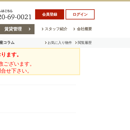
会員登録
ログイン
賃貸管理
スタッフ紹介
会社概要
産コラム
お気に入り物件
閲覧履歴
おります。
ラム
売却コラム
数ございます。
問合せ下さい。