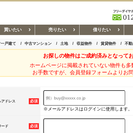
買いたい
売りたい
借りたい
古一戸建て
中古マンション
土地
収益物件
賃貸物件
不動
お探しの物件はご成約済みとなって
お部屋探しコラム
賃貸管理コ
ホームページに掲載されていない物件も多
お手数ですが、会員登録フォームよりお
必須
ルアドレス
※メールアドレスはログインに使用します。
必須
ワード