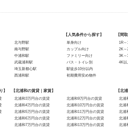
【人気条件から探す】
【間取
北与野駅
単身向け
1R～
南与野駅
カップル向け
2K～
中浦和駅
ファミリー向け
3K～
武蔵浦和駅
バス・トイレ別
4K以
埼玉新都心駅
駅徒歩10分以内
西浦和駅
初期費用安め物件
り】
【北浦和の賃貸｜家賃】
【北浦
貸
北浦和3万円台の賃貸
北浦和9万円台の賃貸
北浦
貸
北浦和4万円台の賃貸
北浦和10万円台の賃貸
北浦
貸
北浦和5万円台の賃貸
北浦和11万円台の賃貸
北浦
北浦和6万円台の賃貸
北浦和12万円台の賃貸
北浦
北浦和7万円台の賃貸
北浦和13万円台の賃貸
北浦