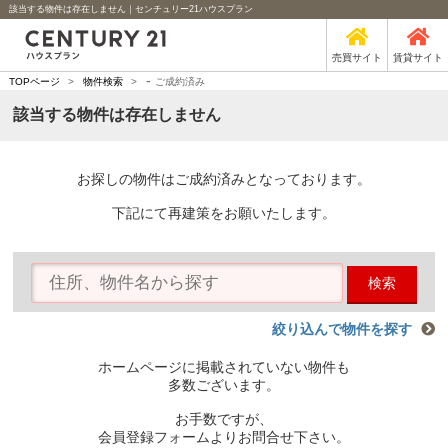
該当する物件は存在しません｜センチュリー21ハウスプラン
売買サイト
賃貸サイト
-
TOPページ
>
物件検索
>
ご成約済み
該当する物件は存在しません
お探しの物件はご成約済みとなっております。
下記にて再建策をお願いたします。
検索
絞り込んで物件を探す
ホームページに掲載されていない物件も
多数ございます。
お手数ですが、
会員登録フォームよりお問合せ下さい。