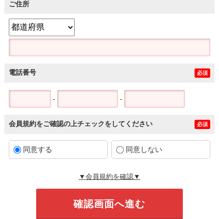
ご住所
電話番号
必須
-
-
会員規約をご確認の上チェックをしてください
必須
同意する
同意しない
▼会員規約を確認▼