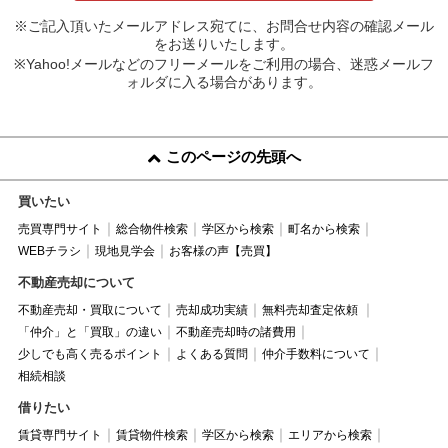
※ご記入頂いたメールアドレス宛てに、お問合せ内容の確認メール
をお送りいたします。
※Yahoo!メールなどのフリーメールをご利用の場合、迷惑メールフ
ォルダに入る場合があります。
このページの先頭へ
買いたい
売買専門サイト
総合物件検索
学区から検索
町名から検索
WEBチラシ
現地見学会
お客様の声【売買】
不動産売却について
不動産売却・買取について
売却成功実績
無料売却査定依頼
「仲介」と「買取」の違い
不動産売却時の諸費用
少しでも高く売るポイント
よくある質問
仲介手数料について
相続相談
借りたい
賃貸専門サイト
賃貸物件検索
学区から検索
エリアから検索