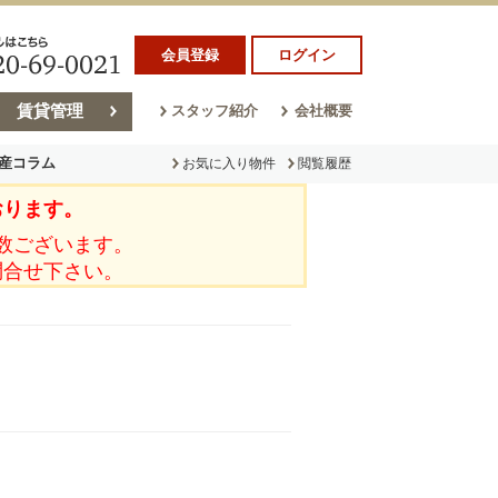
会員登録
ログイン
賃貸管理
スタッフ紹介
会社概要
産コラム
お気に入り物件
閲覧履歴
おります。
ラム
売却コラム
数ございます。
問合せ下さい。