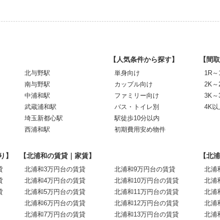
【人気条件から探す】
【間取
北与野駅
単身向け
1R～
南与野駅
カップル向け
2K～
中浦和駅
ファミリー向け
3K～
武蔵浦和駅
バス・トイレ別
4K以
埼玉新都心駅
駅徒歩10分以内
西浦和駅
初期費用安め物件
り】
【北浦和の賃貸｜家賃】
【北浦
貸
北浦和3万円台の賃貸
北浦和9万円台の賃貸
北浦
貸
北浦和4万円台の賃貸
北浦和10万円台の賃貸
北浦
貸
北浦和5万円台の賃貸
北浦和11万円台の賃貸
北浦
北浦和6万円台の賃貸
北浦和12万円台の賃貸
北浦
北浦和7万円台の賃貸
北浦和13万円台の賃貸
北浦