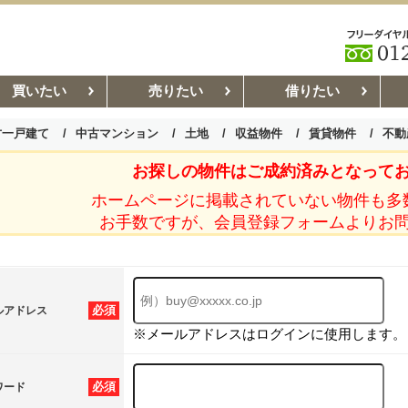
買いたい
売りたい
借りたい
古一戸建て
中古マンション
土地
収益物件
賃貸物件
不動
お探しの物件はご成約済みとなって
お部屋探しコラム
賃貸管理コ
ホームページに掲載されていない物件も多
お手数ですが、会員登録フォームよりお
必須
ルアドレス
※メールアドレスはログインに使用します。
必須
ワード