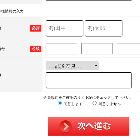
客様情報の入力
必須
前
-
-
必須
番号
所
会員規約をご確認のうえ下記にチェックして下さい。
同意します
同意しません