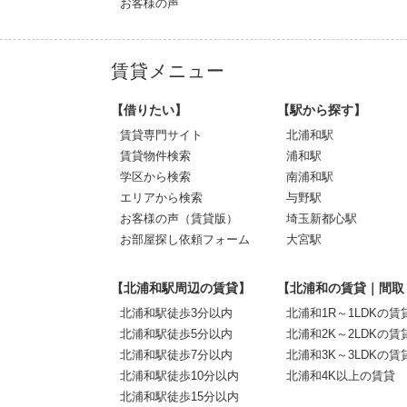
お客様の声
賃貸メニュー
【借りたい】
【駅から探す】
賃貸専門サイト
北浦和駅
賃貸物件検索
浦和駅
学区から検索
南浦和駅
エリアから検索
与野駅
お客様の声（賃貸版）
埼玉新都心駅
お部屋探し依頼フォーム
大宮駅
【北浦和駅周辺の賃貸】
【北浦和の賃貸｜間取
北浦和駅徒歩3分以内
北浦和1R～1LDKの賃
北浦和駅徒歩5分以内
北浦和2K～2LDKの賃
北浦和駅徒歩7分以内
北浦和3K～3LDKの賃
北浦和駅徒歩10分以内
北浦和4K以上の賃貸
北浦和駅徒歩15分以内