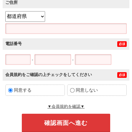
ご住所
電話番号
必須
-
-
会員規約をご確認の上チェックをしてください
必須
同意する
同意しない
▼会員規約を確認▼