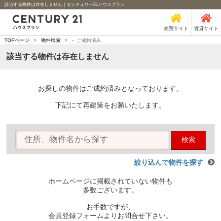
該当する物件は存在しません｜センチュリー21ハウスプラン
売買サイト
賃貸サイト
-
TOPページ
>
物件検索
>
ご成約済み
該当する物件は存在しません
お探しの物件はご成約済みとなっております。
下記にて再建策をお願いたします。
検索
絞り込んで物件を探す
ホームページに掲載されていない物件も
多数ございます。
お手数ですが、
会員登録フォームよりお問合せ下さい。