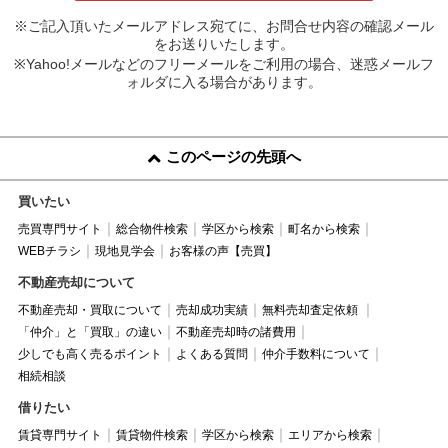
※ご記入頂いたメールアドレス宛てに、お問合せ内容の確認メール
をお送りいたします。
※Yahoo!メールなどのフリーメールをご利用の場合、迷惑メールフ
ォルダに入る場合があります。
このページの先頭へ
買いたい
売買専門サイト
総合物件検索
学区から検索
町名から検索
WEBチラシ
現地見学会
お客様の声【売買】
不動産売却について
不動産売却・買取について
売却成功実績
無料売却査定依頼
「仲介」と「買取」の違い
不動産売却時の諸費用
少しでも高く売るポイント
よくある質問
仲介手数料について
相続相談
借りたい
賃貸専門サイト
賃貸物件検索
学区から検索
エリアから検索