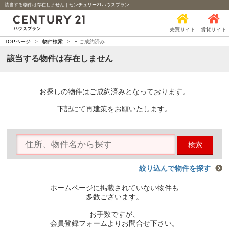
該当する物件は存在しません｜センチュリー21ハウスプラン
売買サイト
賃貸サイト
-
TOPページ
>
物件検索
>
ご成約済み
該当する物件は存在しません
お探しの物件はご成約済みとなっております。
下記にて再建策をお願いたします。
検索
絞り込んで物件を探す
ホームページに掲載されていない物件も
多数ございます。
お手数ですが、
会員登録フォームよりお問合せ下さい。