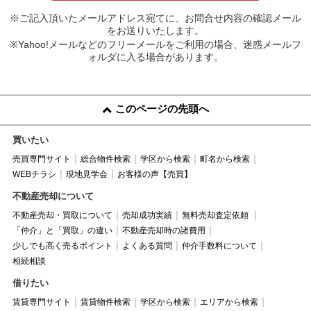
※ご記入頂いたメールアドレス宛てに、お問合せ内容の確認メール
をお送りいたします。
※Yahoo!メールなどのフリーメールをご利用の場合、迷惑メールフ
ォルダに入る場合があります。
このページの先頭へ
買いたい
売買専門サイト
総合物件検索
学区から検索
町名から検索
WEBチラシ
現地見学会
お客様の声【売買】
不動産売却について
不動産売却・買取について
売却成功実績
無料売却査定依頼
「仲介」と「買取」の違い
不動産売却時の諸費用
少しでも高く売るポイント
よくある質問
仲介手数料について
相続相談
借りたい
賃貸専門サイト
賃貸物件検索
学区から検索
エリアから検索