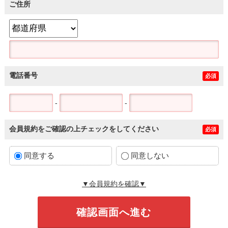
ご住所
電話番号
必須
-
-
会員規約をご確認の上チェックをしてください
必須
同意する
同意しない
▼会員規約を確認▼