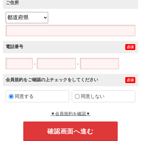
ご住所
電話番号
必須
-
-
会員規約をご確認の上チェックをしてください
必須
同意する
同意しない
▼会員規約を確認▼