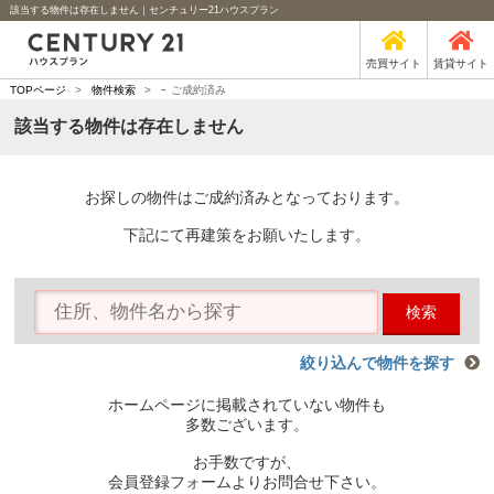
該当する物件は存在しません｜センチュリー21ハウスプラン
売買サイト
賃貸サイト
-
TOPページ
>
物件検索
>
ご成約済み
該当する物件は存在しません
お探しの物件はご成約済みとなっております。
下記にて再建策をお願いたします。
検索
絞り込んで物件を探す
ホームページに掲載されていない物件も
多数ございます。
お手数ですが、
会員登録フォームよりお問合せ下さい。