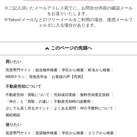
※ご記入頂いたメールアドレス宛てに、お問合せ内容の確認メール
をお送りいたします。
※Yahoo!メールなどのフリーメールをご利用の場合、迷惑メールフ
ォルダに入る場合があります。
このページの先頭へ
買いたい
売買専門サイト
総合物件検索
学区から検索
町名から検索
WEBチラシ
現地見学会
お客様の声【売買】
不動産売却について
不動産売却・買取について
売却成功実績
無料売却査定依頼
「仲介」と「買取」の違い
不動産売却時の諸費用
少しでも高く売るポイント
よくある質問
仲介手数料について
相続相談
借りたい
賃貸専門サイト
賃貸物件検索
学区から検索
エリアから検索