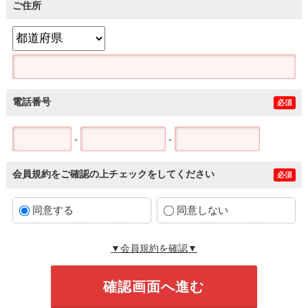
ご住所
電話番号
必須
-
-
会員規約をご確認の上チェックをしてください
必須
同意する
同意しない
▼会員規約を確認▼