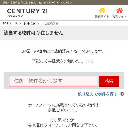
該当する物件は存在しません｜センチュリー21ハウスプラン
売買サイト
賃貸サイト
-
TOPページ
>
物件検索
>
ご成約済み
該当する物件は存在しません
お探しの物件はご成約済みとなっております。
下記にて再建策をお願いたします。
検索
絞り込んで物件を探す
ホームページに掲載されていない物件も
多数ございます。
お手数ですが、
会員登録フォームよりお問合せ下さい。