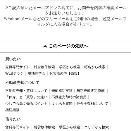
※ご記入頂いたメールアドレス宛てに、お問合せ内容の確認メール
をお送りいたします。
※Yahoo!メールなどのフリーメールをご利用の場合、迷惑メールフ
ォルダに入る場合があります。
このページの先頭へ
買いたい
売買専門サイト
総合物件検索
学区から検索
町名から検索
WEBチラシ
現地見学会
お客様の声【売買】
不動産売却について
不動産売却・買取について
売却成功実績
無料売却査定依頼
「仲介」と「買取」の違い
不動産売却時の諸費用
少しでも高く売るポイント
よくある質問
仲介手数料について
相続相談
借りたい
賃貸専門サイト
賃貸物件検索
学区から検索
エリアから検索