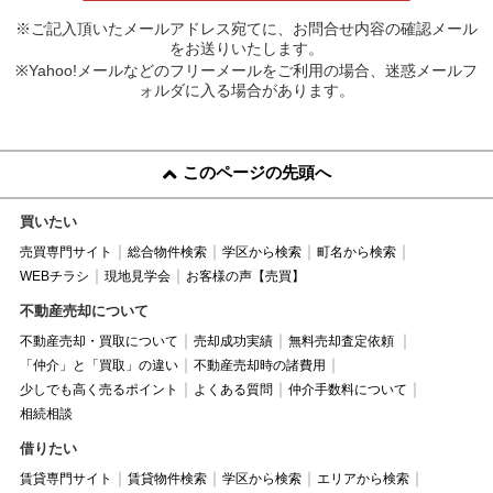
※ご記入頂いたメールアドレス宛てに、お問合せ内容の確認メール
をお送りいたします。
※Yahoo!メールなどのフリーメールをご利用の場合、迷惑メールフ
ォルダに入る場合があります。
このページの先頭へ
買いたい
売買専門サイト
総合物件検索
学区から検索
町名から検索
WEBチラシ
現地見学会
お客様の声【売買】
不動産売却について
不動産売却・買取について
売却成功実績
無料売却査定依頼
「仲介」と「買取」の違い
不動産売却時の諸費用
少しでも高く売るポイント
よくある質問
仲介手数料について
相続相談
借りたい
賃貸専門サイト
賃貸物件検索
学区から検索
エリアから検索