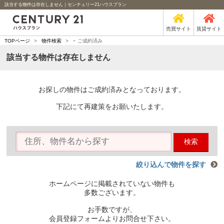
該当する物件は存在しません｜センチュリー21ハウスプラン
売買サイト
賃貸サイト
-
TOPページ
>
物件検索
>
ご成約済み
該当する物件は存在しません
お探しの物件はご成約済みとなっております。
下記にて再建策をお願いたします。
検索
絞り込んで物件を探す
ホームページに掲載されていない物件も
多数ございます。
お手数ですが、
会員登録フォームよりお問合せ下さい。