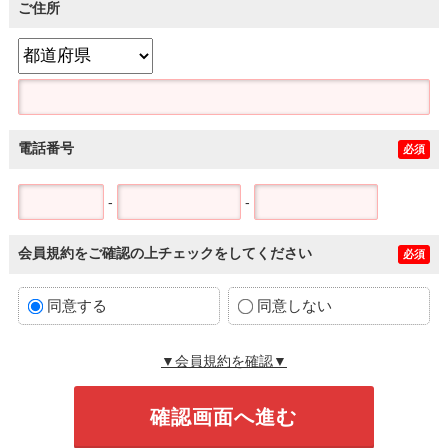
ご住所
電話番号
必須
-
-
会員規約をご確認の上チェックをしてください
必須
同意する
同意しない
▼会員規約を確認▼