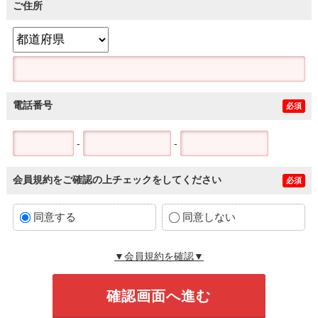
ご住所
電話番号
必須
-
-
会員規約をご確認の上チェックをしてください
必須
同意する
同意しない
▼会員規約を確認▼