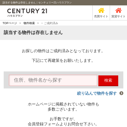
該当する物件は存在しません｜センチュリー21ハウスプラン
売買サイト
賃貸サイト
-
TOPページ
>
物件検索
>
ご成約済み
該当する物件は存在しません
お探しの物件はご成約済みとなっております。
下記にて再建策をお願いたします。
検索
絞り込んで物件を探す
ホームページに掲載されていない物件も
多数ございます。
お手数ですが、
会員登録フォームよりお問合せ下さい。