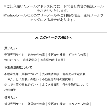
※ご記入頂いたメールアドレス宛てに、お問合せ内容の確認メール
をお送りいたします。
※Yahoo!メールなどのフリーメールをご利用の場合、迷惑メールフ
ォルダに入る場合があります。
このページの先頭へ
買いたい
売買専門サイト
総合物件検索
学区から検索
町名から検索
WEBチラシ
現地見学会
お客様の声【売買】
不動産売却について
不動産売却・買取について
売却成功実績
無料売却査定依頼
「仲介」と「買取」の違い
不動産売却時の諸費用
少しでも高く売るポイント
よくある質問
仲介手数料について
相続相談
借りたい
賃貸専門サイト
賃貸物件検索
学区から検索
エリアから検索