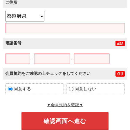
ご住所
電話番号
必須
-
-
会員規約をご確認の上チェックをしてください
必須
同意する
同意しない
▼会員規約を確認▼