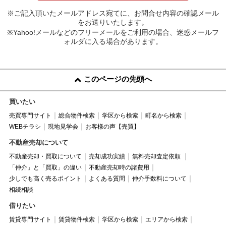
※ご記入頂いたメールアドレス宛てに、お問合せ内容の確認メール
をお送りいたします。
※Yahoo!メールなどのフリーメールをご利用の場合、迷惑メールフ
ォルダに入る場合があります。
このページの先頭へ
買いたい
売買専門サイト
総合物件検索
学区から検索
町名から検索
WEBチラシ
現地見学会
お客様の声【売買】
不動産売却について
不動産売却・買取について
売却成功実績
無料売却査定依頼
「仲介」と「買取」の違い
不動産売却時の諸費用
少しでも高く売るポイント
よくある質問
仲介手数料について
相続相談
借りたい
賃貸専門サイト
賃貸物件検索
学区から検索
エリアから検索