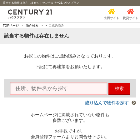
該当する物件は存在しません｜センチュリー21ハウスプラン
売買サイト
賃貸サイト
-
TOPページ
>
物件検索
>
ご成約済み
該当する物件は存在しません
お探しの物件はご成約済みとなっております。
下記にて再建策をお願いたします。
検索
絞り込んで物件を探す
ホームページに掲載されていない物件も
多数ございます。
お手数ですが、
会員登録フォームよりお問合せ下さい。