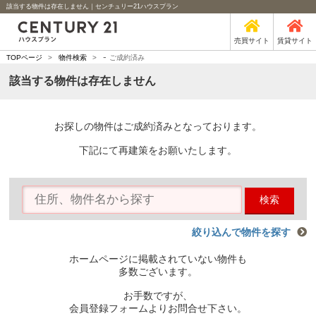
該当する物件は存在しません｜センチュリー21ハウスプラン
売買サイト
賃貸サイト
-
TOPページ
>
物件検索
>
ご成約済み
該当する物件は存在しません
お探しの物件はご成約済みとなっております。
下記にて再建策をお願いたします。
検索
絞り込んで物件を探す
ホームページに掲載されていない物件も
多数ございます。
お手数ですが、
会員登録フォームよりお問合せ下さい。