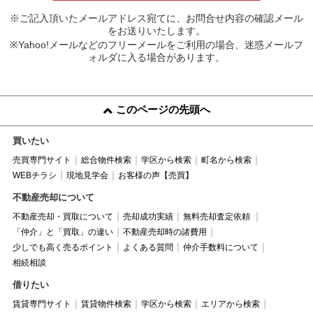
※ご記入頂いたメールアドレス宛てに、お問合せ内容の確認メール
をお送りいたします。
※Yahoo!メールなどのフリーメールをご利用の場合、迷惑メールフ
ォルダに入る場合があります。
このページの先頭へ
買いたい
売買専門サイト
総合物件検索
学区から検索
町名から検索
WEBチラシ
現地見学会
お客様の声【売買】
不動産売却について
不動産売却・買取について
売却成功実績
無料売却査定依頼
「仲介」と「買取」の違い
不動産売却時の諸費用
少しでも高く売るポイント
よくある質問
仲介手数料について
相続相談
借りたい
賃貸専門サイト
賃貸物件検索
学区から検索
エリアから検索