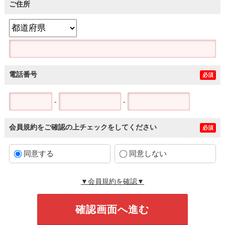
ご住所
電話番号
必須
-
-
会員規約をご確認の上チェックをしてください
必須
同意する
同意しない
▼会員規約を確認▼