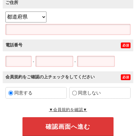
ご住所
電話番号
必須
-
-
会員規約をご確認の上チェックをしてください
必須
同意する
同意しない
▼会員規約を確認▼