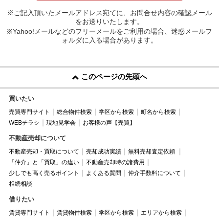
※ご記入頂いたメールアドレス宛てに、お問合せ内容の確認メール
をお送りいたします。
※Yahoo!メールなどのフリーメールをご利用の場合、迷惑メールフ
ォルダに入る場合があります。
このページの先頭へ
買いたい
売買専門サイト
総合物件検索
学区から検索
町名から検索
WEBチラシ
現地見学会
お客様の声【売買】
不動産売却について
不動産売却・買取について
売却成功実績
無料売却査定依頼
「仲介」と「買取」の違い
不動産売却時の諸費用
少しでも高く売るポイント
よくある質問
仲介手数料について
相続相談
借りたい
賃貸専門サイト
賃貸物件検索
学区から検索
エリアから検索