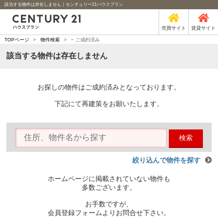
該当する物件は存在しません｜センチュリー21ハウスプラン
売買サイト
賃貸サイト
-
TOPページ
>
物件検索
>
ご成約済み
該当する物件は存在しません
お探しの物件はご成約済みとなっております。
下記にて再建策をお願いたします。
検索
絞り込んで物件を探す
ホームページに掲載されていない物件も
多数ございます。
お手数ですが、
会員登録フォームよりお問合せ下さい。