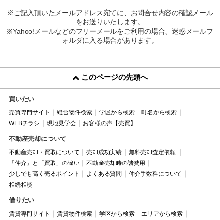
※ご記入頂いたメールアドレス宛てに、お問合せ内容の確認メール
をお送りいたします。
※Yahoo!メールなどのフリーメールをご利用の場合、迷惑メールフ
ォルダに入る場合があります。
このページの先頭へ
買いたい
売買専門サイト
総合物件検索
学区から検索
町名から検索
WEBチラシ
現地見学会
お客様の声【売買】
不動産売却について
不動産売却・買取について
売却成功実績
無料売却査定依頼
「仲介」と「買取」の違い
不動産売却時の諸費用
少しでも高く売るポイント
よくある質問
仲介手数料について
相続相談
借りたい
賃貸専門サイト
賃貸物件検索
学区から検索
エリアから検索