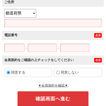
ご住所
電話番号
必須
-
-
会員規約をご確認の上チェックをしてください
必須
同意する
同意しない
▼会員規約を確認▼