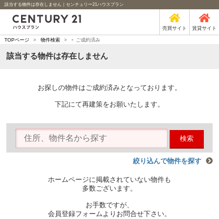
該当する物件は存在しません｜センチュリー21ハウスプラン
売買サイト
賃貸サイト
-
TOPページ
>
物件検索
>
ご成約済み
該当する物件は存在しません
お探しの物件はご成約済みとなっております。
下記にて再建策をお願いたします。
検索
絞り込んで物件を探す
ホームページに掲載されていない物件も
多数ございます。
お手数ですが、
会員登録フォームよりお問合せ下さい。