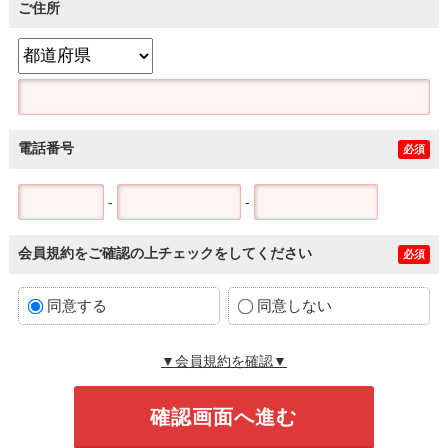
ご住所
電話番号
必須
-
-
会員規約をご確認の上チェックをしてください
必須
同意する
同意しない
▼会員規約を確認▼