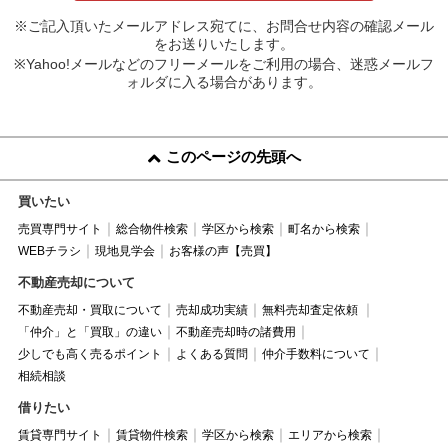
※ご記入頂いたメールアドレス宛てに、お問合せ内容の確認メール
をお送りいたします。
※Yahoo!メールなどのフリーメールをご利用の場合、迷惑メールフ
ォルダに入る場合があります。
このページの先頭へ
買いたい
売買専門サイト
総合物件検索
学区から検索
町名から検索
WEBチラシ
現地見学会
お客様の声【売買】
不動産売却について
不動産売却・買取について
売却成功実績
無料売却査定依頼
「仲介」と「買取」の違い
不動産売却時の諸費用
少しでも高く売るポイント
よくある質問
仲介手数料について
相続相談
借りたい
賃貸専門サイト
賃貸物件検索
学区から検索
エリアから検索