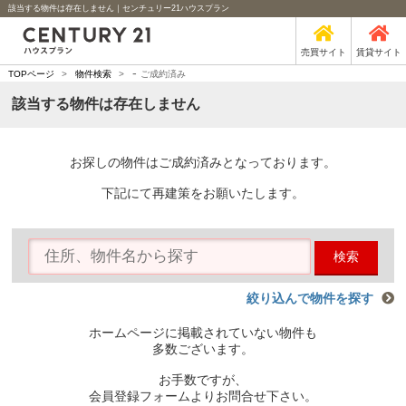
該当する物件は存在しません｜センチュリー21ハウスプラン
売買サイト
賃貸サイト
-
TOPページ
>
物件検索
>
ご成約済み
該当する物件は存在しません
お探しの物件はご成約済みとなっております。
下記にて再建策をお願いたします。
検索
絞り込んで物件を探す
ホームページに掲載されていない物件も
多数ございます。
お手数ですが、
会員登録フォームよりお問合せ下さい。