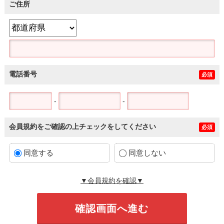
ご住所
電話番号
必須
-
-
会員規約をご確認の上チェックをしてください
必須
同意する
同意しない
▼会員規約を確認▼