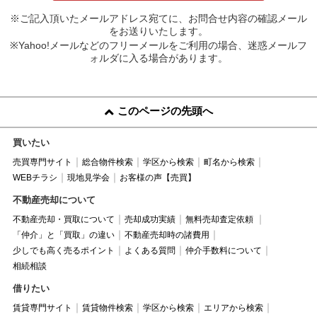
※ご記入頂いたメールアドレス宛てに、お問合せ内容の確認メール
をお送りいたします。
※Yahoo!メールなどのフリーメールをご利用の場合、迷惑メールフ
ォルダに入る場合があります。
このページの先頭へ
買いたい
売買専門サイト
総合物件検索
学区から検索
町名から検索
WEBチラシ
現地見学会
お客様の声【売買】
不動産売却について
不動産売却・買取について
売却成功実績
無料売却査定依頼
「仲介」と「買取」の違い
不動産売却時の諸費用
少しでも高く売るポイント
よくある質問
仲介手数料について
相続相談
借りたい
賃貸専門サイト
賃貸物件検索
学区から検索
エリアから検索