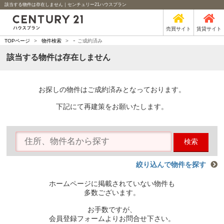
該当する物件は存在しません｜センチュリー21ハウスプラン
売買サイト
賃貸サイト
-
TOPページ
>
物件検索
>
ご成約済み
該当する物件は存在しません
お探しの物件はご成約済みとなっております。
下記にて再建策をお願いたします。
検索
絞り込んで物件を探す
ホームページに掲載されていない物件も
多数ございます。
お手数ですが、
会員登録フォームよりお問合せ下さい。