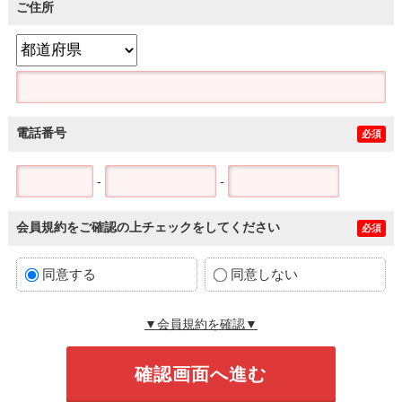
ご住所
電話番号
必須
-
-
会員規約をご確認の上チェックをしてください
必須
同意する
同意しない
▼会員規約を確認▼