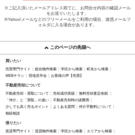
※ご記入頂いたメールアドレス宛てに、お問合せ内容の確認メール
をお送りいたします。
※Yahoo!メールなどのフリーメールをご利用の場合、迷惑メールフ
ォルダに入る場合があります。
このページの先頭へ
買いたい
売買専門サイト
総合物件検索
学区から検索
町名から検索
WEBチラシ
現地見学会
お客様の声【売買】
不動産売却について
不動産売却・買取について
売却成功実績
無料売却査定依頼
「仲介」と「買取」の違い
不動産売却時の諸費用
少しでも高く売るポイント
よくある質問
仲介手数料について
相続相談
借りたい
賃貸専門サイト
賃貸物件検索
学区から検索
エリアから検索