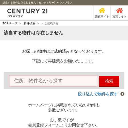
該当する物件は存在しません｜センチュリー21ハウスプラン
売買サイト
賃貸サイト
-
TOPページ
>
物件検索
>
ご成約済み
該当する物件は存在しません
お探しの物件はご成約済みとなっております。
下記にて再建策をお願いたします。
検索
絞り込んで物件を探す
ホームページに掲載されていない物件も
多数ございます。
お手数ですが、
会員登録フォームよりお問合せ下さい。