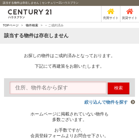
該当する物件は存在しません｜センチュリー21ハウスプラン
売買サイト
賃貸サイト
-
TOPページ
>
物件検索
>
ご成約済み
該当する物件は存在しません
お探しの物件はご成約済みとなっております。
下記にて再建策をお願いたします。
検索
絞り込んで物件を探す
ホームページに掲載されていない物件も
多数ございます。
お手数ですが、
会員登録フォームよりお問合せ下さい。