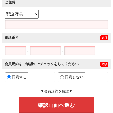
ご住所
電話番号
必須
-
-
会員規約をご確認の上チェックをしてください
必須
同意する
同意しない
▼会員規約を確認▼