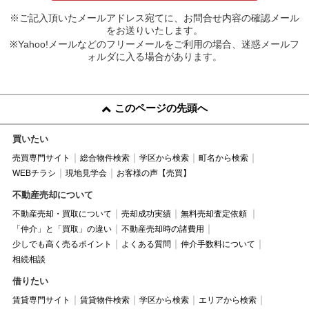
※ご記入頂いたメールアドレス宛てに、お問合せ内容の確認メール
をお送りいたします。
※Yahoo!メールなどのフリーメールをご利用の場合、迷惑メールフ
ォルダに入る場合があります。
このページの先頭へ
買いたい
売買専門サイト
総合物件検索
学区から検索
町名から検索
WEBチラシ
現地見学会
お客様の声【売買】
不動産売却について
不動産売却・買取について
売却成功実績
無料売却査定依頼
「仲介」と「買取」の違い
不動産売却時の諸費用
少しでも高く売るポイント
よくある質問
仲介手数料について
相続相談
借りたい
賃貸専門サイト
賃貸物件検索
学区から検索
エリアから検索