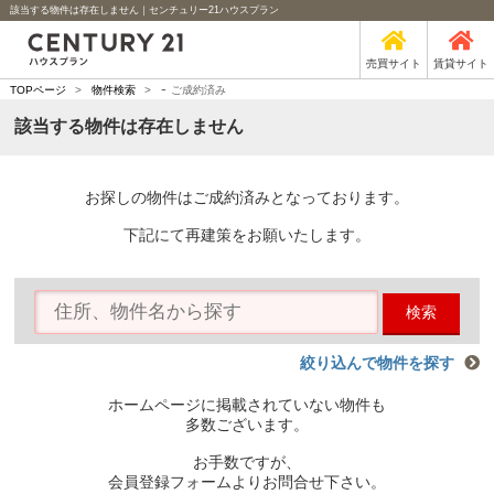
該当する物件は存在しません｜センチュリー21ハウスプラン
売買サイト
賃貸サイト
-
TOPページ
>
物件検索
>
ご成約済み
該当する物件は存在しません
お探しの物件はご成約済みとなっております。
下記にて再建策をお願いたします。
検索
絞り込んで物件を探す
ホームページに掲載されていない物件も
多数ございます。
お手数ですが、
会員登録フォームよりお問合せ下さい。