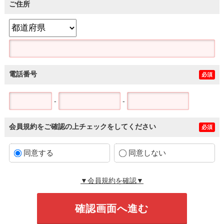
ご住所
電話番号
必須
-
-
会員規約をご確認の上チェックをしてください
必須
同意する
同意しない
▼会員規約を確認▼