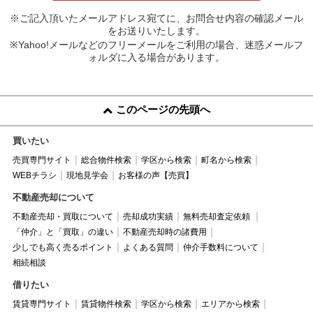
※ご記入頂いたメールアドレス宛てに、お問合せ内容の確認メール
をお送りいたします。
※Yahoo!メールなどのフリーメールをご利用の場合、迷惑メールフ
ォルダに入る場合があります。
このページの先頭へ
買いたい
売買専門サイト
総合物件検索
学区から検索
町名から検索
WEBチラシ
現地見学会
お客様の声【売買】
不動産売却について
不動産売却・買取について
売却成功実績
無料売却査定依頼
「仲介」と「買取」の違い
不動産売却時の諸費用
少しでも高く売るポイント
よくある質問
仲介手数料について
相続相談
借りたい
賃貸専門サイト
賃貸物件検索
学区から検索
エリアから検索