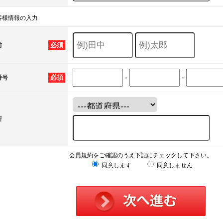
客様情報の入力
必須
前
-
-
必須
番号
所
会員規約をご確認のうえ下記にチェックして下さい。
同意します
同意しません