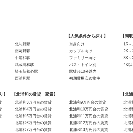
【人気条件から探す】
【間取
北与野駅
単身向け
1R～
南与野駅
カップル向け
2K～
中浦和駅
ファミリー向け
3K～
武蔵浦和駅
バス・トイレ別
4K以
埼玉新都心駅
駅徒歩10分以内
西浦和駅
初期費用安め物件
り】
【北浦和の賃貸｜家賃】
【北浦
貸
北浦和3万円台の賃貸
北浦和9万円台の賃貸
北浦
貸
北浦和4万円台の賃貸
北浦和10万円台の賃貸
北浦
貸
北浦和5万円台の賃貸
北浦和11万円台の賃貸
北浦
北浦和6万円台の賃貸
北浦和12万円台の賃貸
北浦
北浦和7万円台の賃貸
北浦和13万円台の賃貸
北浦