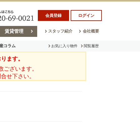
会員登録
ログイン
賃貸管理
スタッフ紹介
会社概要
産コラム
お気に入り物件
閲覧履歴
おります。
ラム
売却コラム
数ございます。
問合せ下さい。