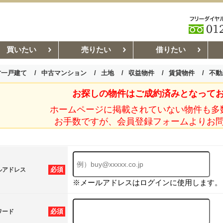
買いたい
売りたい
借りたい
古一戸建て
中古マンション
土地
収益物件
賃貸物件
不動
お探しの物件はご成約済みとなって
お部屋探しコラム
賃貸管理コ
ホームページに掲載されていない物件も多
お手数ですが、会員登録フォームよりお
必須
ルアドレス
※メールアドレスはログインに使用します。
必須
ワード