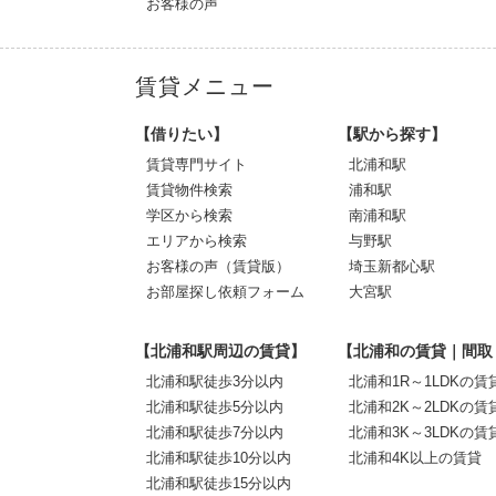
お客様の声
賃貸メニュー
【借りたい】
【駅から探す】
賃貸専門サイト
北浦和駅
賃貸物件検索
浦和駅
学区から検索
南浦和駅
エリアから検索
与野駅
お客様の声（賃貸版）
埼玉新都心駅
お部屋探し依頼フォーム
大宮駅
【北浦和駅周辺の賃貸】
【北浦和の賃貸｜間取
北浦和駅徒歩3分以内
北浦和1R～1LDKの賃
北浦和駅徒歩5分以内
北浦和2K～2LDKの賃
北浦和駅徒歩7分以内
北浦和3K～3LDKの賃
北浦和駅徒歩10分以内
北浦和4K以上の賃貸
北浦和駅徒歩15分以内