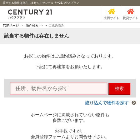
該当する物件は存在しません｜センチュリー21ハウスプラン
売買サイト
賃貸サイト
-
TOPページ
>
物件検索
>
ご成約済み
該当する物件は存在しません
お探しの物件はご成約済みとなっております。
下記にて再建策をお願いたします。
検索
絞り込んで物件を探す
ホームページに掲載されていない物件も
多数ございます。
お手数ですが、
会員登録フォームよりお問合せ下さい。