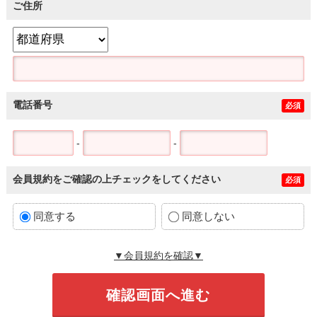
ご住所
電話番号
必須
-
-
会員規約をご確認の上チェックをしてください
必須
同意する
同意しない
▼会員規約を確認▼