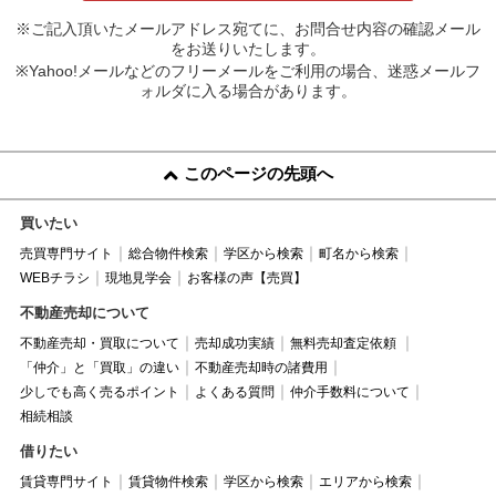
※ご記入頂いたメールアドレス宛てに、お問合せ内容の確認メール
をお送りいたします。
※Yahoo!メールなどのフリーメールをご利用の場合、迷惑メールフ
ォルダに入る場合があります。
このページの先頭へ
買いたい
売買専門サイト
総合物件検索
学区から検索
町名から検索
WEBチラシ
現地見学会
お客様の声【売買】
不動産売却について
不動産売却・買取について
売却成功実績
無料売却査定依頼
「仲介」と「買取」の違い
不動産売却時の諸費用
少しでも高く売るポイント
よくある質問
仲介手数料について
相続相談
借りたい
賃貸専門サイト
賃貸物件検索
学区から検索
エリアから検索