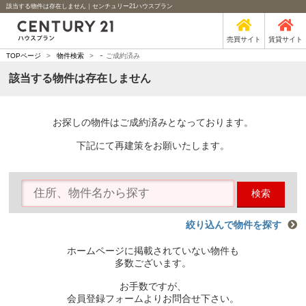
該当する物件は存在しません｜センチュリー21ハウスプラン
売買サイト
賃貸サイト
-
TOPページ
>
物件検索
>
ご成約済み
該当する物件は存在しません
お探しの物件はご成約済みとなっております。
下記にて再建策をお願いたします。
検索
絞り込んで物件を探す
ホームページに掲載されていない物件も
多数ございます。
お手数ですが、
会員登録フォームよりお問合せ下さい。