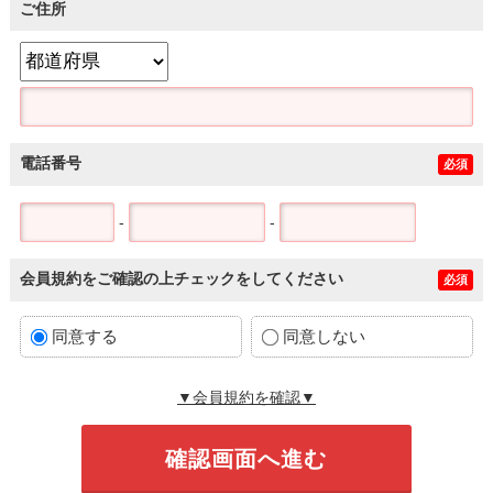
ご住所
電話番号
必須
-
-
会員規約をご確認の上チェックをしてください
必須
同意する
同意しない
▼会員規約を確認▼