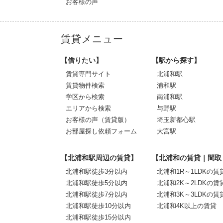
お客様の声
賃貸メニュー
【借りたい】
【駅から探す】
賃貸専門サイト
北浦和駅
賃貸物件検索
浦和駅
学区から検索
南浦和駅
エリアから検索
与野駅
お客様の声（賃貸版）
埼玉新都心駅
お部屋探し依頼フォーム
大宮駅
【北浦和駅周辺の賃貸】
【北浦和の賃貸｜間取
北浦和駅徒歩3分以内
北浦和1R～1LDKの賃
北浦和駅徒歩5分以内
北浦和2K～2LDKの賃
北浦和駅徒歩7分以内
北浦和3K～3LDKの賃
北浦和駅徒歩10分以内
北浦和4K以上の賃貸
北浦和駅徒歩15分以内