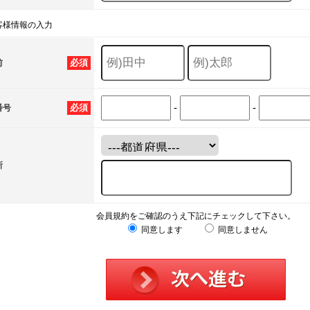
客様情報の入力
必須
前
-
-
必須
番号
所
会員規約をご確認のうえ下記にチェックして下さい。
同意します
同意しません