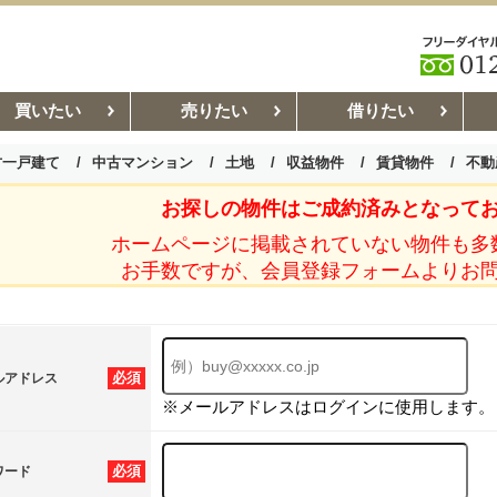
買いたい
売りたい
借りたい
古一戸建て
中古マンション
土地
収益物件
賃貸物件
不動
お探しの物件はご成約済みとなって
お部屋探しコラム
賃貸管理コ
ホームページに掲載されていない物件も多
お手数ですが、会員登録フォームよりお
必須
ルアドレス
※メールアドレスはログインに使用します。
必須
ワード