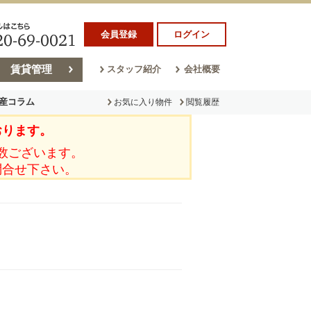
会員登録
ログイン
賃貸管理
スタッフ紹介
会社概要
産コラム
お気に入り物件
閲覧履歴
おります。
ラム
売却コラム
数ございます。
問合せ下さい。