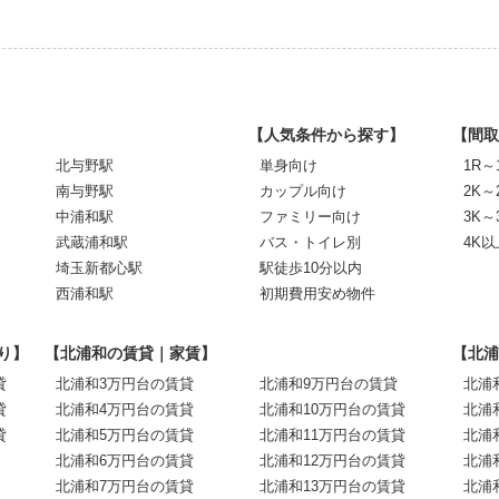
【人気条件から探す】
【間取
北与野駅
単身向け
1R～
南与野駅
カップル向け
2K～
中浦和駅
ファミリー向け
3K～
武蔵浦和駅
バス・トイレ別
4K以
埼玉新都心駅
駅徒歩10分以内
西浦和駅
初期費用安め物件
り】
【北浦和の賃貸｜家賃】
【北浦
貸
北浦和3万円台の賃貸
北浦和9万円台の賃貸
北浦
貸
北浦和4万円台の賃貸
北浦和10万円台の賃貸
北浦
貸
北浦和5万円台の賃貸
北浦和11万円台の賃貸
北浦
北浦和6万円台の賃貸
北浦和12万円台の賃貸
北浦
北浦和7万円台の賃貸
北浦和13万円台の賃貸
北浦