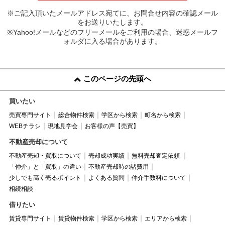
※ご記入頂いたメールアドレス宛てに、お問合せ内容の確認メール
をお送りいたします。
※Yahoo!メールなどのフリーメールをご利用の場合、迷惑メールフ
ォルダに入る場合があります。
このページの先頭へ
買いたい
売買専門サイト
総合物件検索
学区から検索
町名から検索
WEBチラシ
現地見学会
お客様の声【売買】
不動産売却について
不動産売却・買取について
売却成功実績
無料売却査定依頼
「仲介」と「買取」の違い
不動産売却時の諸費用
少しでも高く売るポイント
よくある質問
仲介手数料について
相続相談
借りたい
賃貸専門サイト
賃貸物件検索
学区から検索
エリアから検索