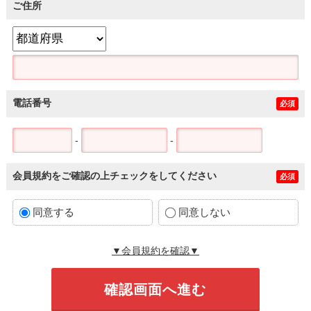
ご住所
電話番号
必須
-
-
会員規約をご確認の上チェックをしてください
必須
同意する
同意しない
▼会員規約を確認▼