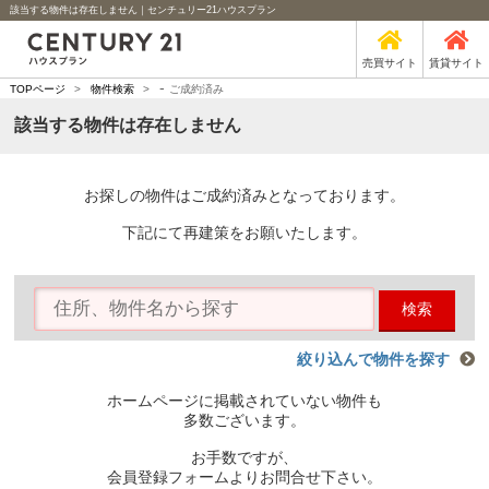
該当する物件は存在しません｜センチュリー21ハウスプラン
売買サイト
賃貸サイト
-
TOPページ
>
物件検索
>
ご成約済み
該当する物件は存在しません
お探しの物件はご成約済みとなっております。
下記にて再建策をお願いたします。
検索
絞り込んで物件を探す
ホームページに掲載されていない物件も
多数ございます。
お手数ですが、
会員登録フォームよりお問合せ下さい。