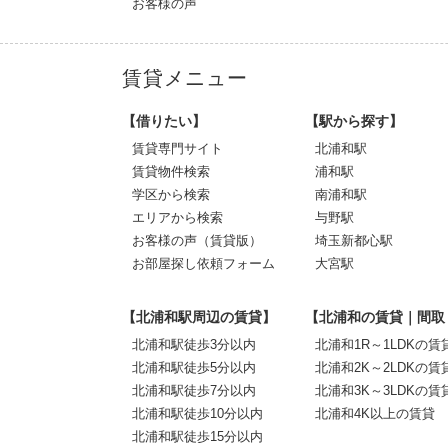
お客様の声
賃貸メニュー
【借りたい】
【駅から探す】
賃貸専門サイト
北浦和駅
賃貸物件検索
浦和駅
学区から検索
南浦和駅
エリアから検索
与野駅
お客様の声（賃貸版）
埼玉新都心駅
お部屋探し依頼フォーム
大宮駅
【北浦和駅周辺の賃貸】
【北浦和の賃貸｜間取
北浦和駅徒歩3分以内
北浦和1R～1LDKの賃
北浦和駅徒歩5分以内
北浦和2K～2LDKの賃
北浦和駅徒歩7分以内
北浦和3K～3LDKの賃
北浦和駅徒歩10分以内
北浦和4K以上の賃貸
北浦和駅徒歩15分以内