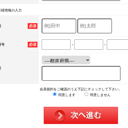
客様情報の入力
必須
前
-
-
必須
番号
所
会員規約をご確認のうえ下記にチェックして下さい。
同意します
同意しません