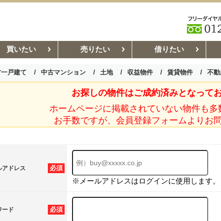
買いたい
売りたい
借りたい
古一戸建て
中古マンション
土地
収益物件
賃貸物件
不動
お探しの物件はご成約済みとなって
お部屋探しコラム
賃貸管理コ
ホームページに掲載されていない物件も多
お手数ですが、会員登録フォームよりお
必須
ルアドレス
※メールアドレスはログインに使用します。
必須
ワード