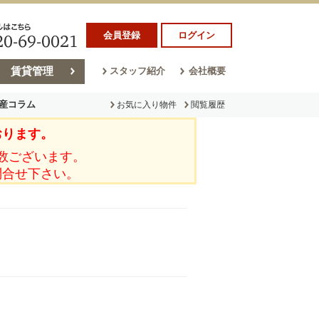
会員登録
ログイン
賃貸管理
スタッフ紹介
会社概要
産コラム
お気に入り物件
閲覧履歴
おります。
ラム
売却コラム
数ございます。
問合せ下さい。