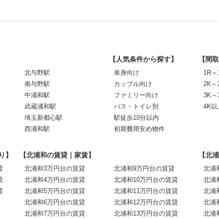
【人気条件から探す】
【間取
北与野駅
単身向け
1R～
南与野駅
カップル向け
2K～
中浦和駅
ファミリー向け
3K～
武蔵浦和駅
バス・トイレ別
4K以
埼玉新都心駅
駅徒歩10分以内
西浦和駅
初期費用安め物件
り】
【北浦和の賃貸｜家賃】
【北浦
貸
北浦和3万円台の賃貸
北浦和9万円台の賃貸
北浦
貸
北浦和4万円台の賃貸
北浦和10万円台の賃貸
北浦
貸
北浦和5万円台の賃貸
北浦和11万円台の賃貸
北浦
北浦和6万円台の賃貸
北浦和12万円台の賃貸
北浦
北浦和7万円台の賃貸
北浦和13万円台の賃貸
北浦