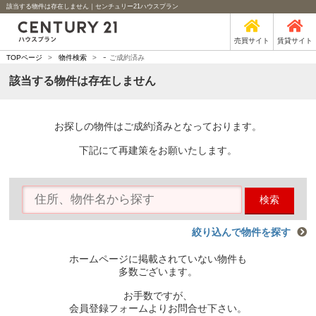
該当する物件は存在しません｜センチュリー21ハウスプラン
売買サイト
賃貸サイト
-
TOPページ
>
物件検索
>
ご成約済み
該当する物件は存在しません
お探しの物件はご成約済みとなっております。
下記にて再建策をお願いたします。
検索
絞り込んで物件を探す
ホームページに掲載されていない物件も
多数ございます。
お手数ですが、
会員登録フォームよりお問合せ下さい。