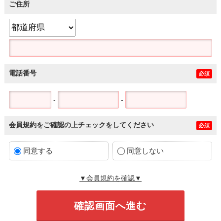
ご住所
電話番号
必須
-
-
会員規約をご確認の上チェックをしてください
必須
同意する
同意しない
▼会員規約を確認▼