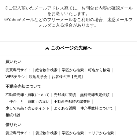
※ご記入頂いたメールアドレス宛てに、お問合せ内容の確認メール
をお送りいたします。
※Yahoo!メールなどのフリーメールをご利用の場合、迷惑メールフ
ォルダに入る場合があります。
このページの先頭へ
買いたい
売買専門サイト
総合物件検索
学区から検索
町名から検索
WEBチラシ
現地見学会
お客様の声【売買】
不動産売却について
不動産売却・買取について
売却成功実績
無料売却査定依頼
「仲介」と「買取」の違い
不動産売却時の諸費用
少しでも高く売るポイント
よくある質問
仲介手数料について
相続相談
借りたい
賃貸専門サイト
賃貸物件検索
学区から検索
エリアから検索