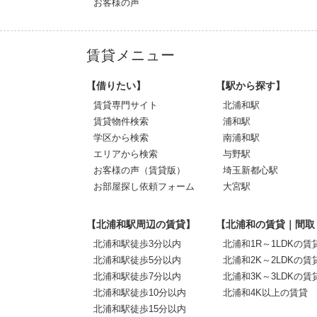
お客様の声
賃貸メニュー
【借りたい】
【駅から探す】
賃貸専門サイト
北浦和駅
賃貸物件検索
浦和駅
学区から検索
南浦和駅
エリアから検索
与野駅
お客様の声（賃貸版）
埼玉新都心駅
お部屋探し依頼フォーム
大宮駅
【北浦和駅周辺の賃貸】
【北浦和の賃貸｜間取
北浦和駅徒歩3分以内
北浦和1R～1LDKの賃
北浦和駅徒歩5分以内
北浦和2K～2LDKの賃
北浦和駅徒歩7分以内
北浦和3K～3LDKの賃
北浦和駅徒歩10分以内
北浦和4K以上の賃貸
北浦和駅徒歩15分以内