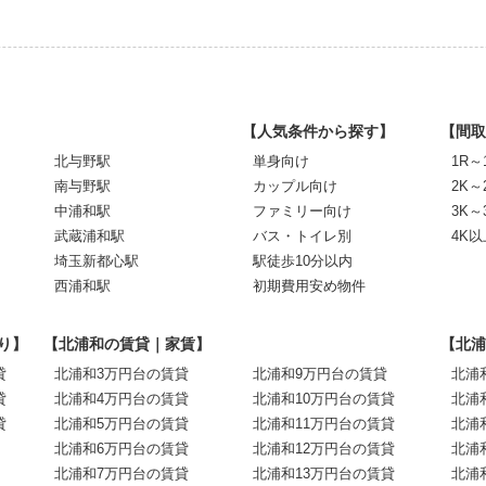
【人気条件から探す】
【間取
北与野駅
単身向け
1R～
南与野駅
カップル向け
2K～
中浦和駅
ファミリー向け
3K～
武蔵浦和駅
バス・トイレ別
4K以
埼玉新都心駅
駅徒歩10分以内
西浦和駅
初期費用安め物件
り】
【北浦和の賃貸｜家賃】
【北浦
貸
北浦和3万円台の賃貸
北浦和9万円台の賃貸
北浦
貸
北浦和4万円台の賃貸
北浦和10万円台の賃貸
北浦
貸
北浦和5万円台の賃貸
北浦和11万円台の賃貸
北浦
北浦和6万円台の賃貸
北浦和12万円台の賃貸
北浦
北浦和7万円台の賃貸
北浦和13万円台の賃貸
北浦