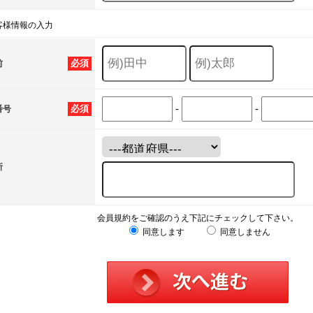
客様情報の入力
必須
前
-
-
必須
番号
所
会員規約をご確認のうえ下記にチェックして下さい。
同意します
同意しません