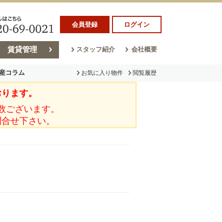
会員登録
ログイン
賃貸管理
スタッフ紹介
会社概要
産コラム
お気に入り物件
閲覧履歴
おります。
ラム
売却コラム
数ございます。
問合せ下さい。