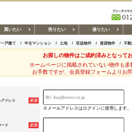
買いたい
売りたい
借りたい
古一戸建て
中古マンション
土地
収益物件
賃貸物件
不動
お探しの物件はご成約済みとなって
お部屋探しコラム
賃貸管理コ
ホームページに掲載されていない物件も多
お手数ですが、会員登録フォームよりお
必須
ルアドレス
※メールアドレスはログインに使用します。
必須
ワード