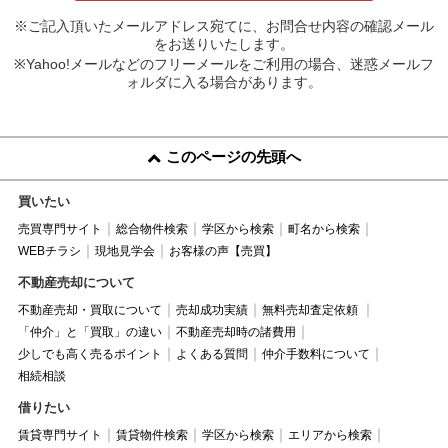
※ご記入頂いたメールアドレス宛てに、お問合せ内容の確認メール
をお送りいたします。
※Yahoo!メールなどのフリーメールをご利用の場合、迷惑メールフ
ォルダに入る場合があります。
このページの先頭へ
買いたい
売買専門サイト
総合物件検索
学区から検索
町名から検索
WEBチラシ
現地見学会
お客様の声【売買】
不動産売却について
不動産売却・買取について
売却成功実績
無料売却査定依頼
「仲介」と「買取」の違い
不動産売却時の諸費用
少しでも高く売るポイント
よくある質問
仲介手数料について
相続相談
借りたい
賃貸専門サイト
賃貸物件検索
学区から検索
エリアから検索