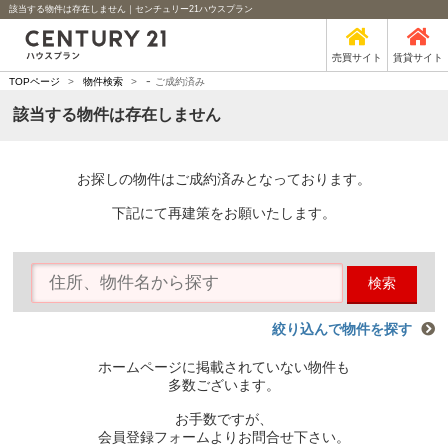
該当する物件は存在しません｜センチュリー21ハウスプラン
売買サイト
賃貸サイト
-
TOPページ
>
物件検索
>
ご成約済み
該当する物件は存在しません
お探しの物件はご成約済みとなっております。
下記にて再建策をお願いたします。
検索
絞り込んで物件を探す
ホームページに掲載されていない物件も
多数ございます。
お手数ですが、
会員登録フォームよりお問合せ下さい。