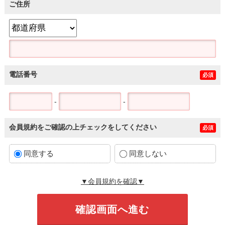
ご住所
電話番号
必須
-
-
会員規約をご確認の上チェックをしてください
必須
同意する
同意しない
▼会員規約を確認▼