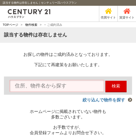
該当する物件は存在しません｜センチュリー21ハウスプラン
売買サイト
賃貸サイト
-
TOPページ
>
物件検索
>
ご成約済み
該当する物件は存在しません
お探しの物件はご成約済みとなっております。
下記にて再建策をお願いたします。
検索
絞り込んで物件を探す
ホームページに掲載されていない物件も
多数ございます。
お手数ですが、
会員登録フォームよりお問合せ下さい。