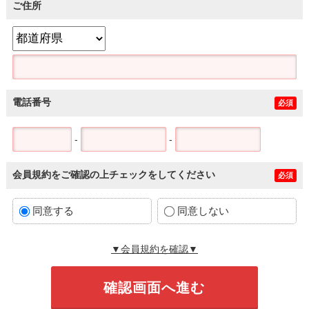
ご住所
電話番号
必須
-
-
会員規約をご確認の上チェックをしてください
必須
同意する
同意しない
▼会員規約を確認▼