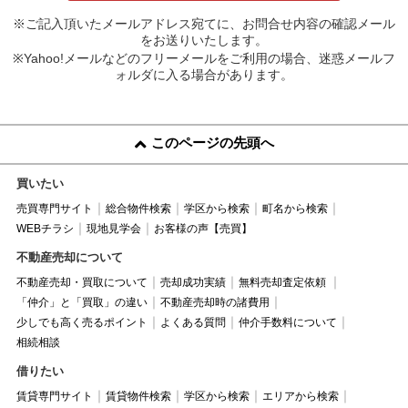
※ご記入頂いたメールアドレス宛てに、お問合せ内容の確認メール
をお送りいたします。
※Yahoo!メールなどのフリーメールをご利用の場合、迷惑メールフ
ォルダに入る場合があります。
このページの先頭へ
買いたい
売買専門サイト
総合物件検索
学区から検索
町名から検索
WEBチラシ
現地見学会
お客様の声【売買】
不動産売却について
不動産売却・買取について
売却成功実績
無料売却査定依頼
「仲介」と「買取」の違い
不動産売却時の諸費用
少しでも高く売るポイント
よくある質問
仲介手数料について
相続相談
借りたい
賃貸専門サイト
賃貸物件検索
学区から検索
エリアから検索