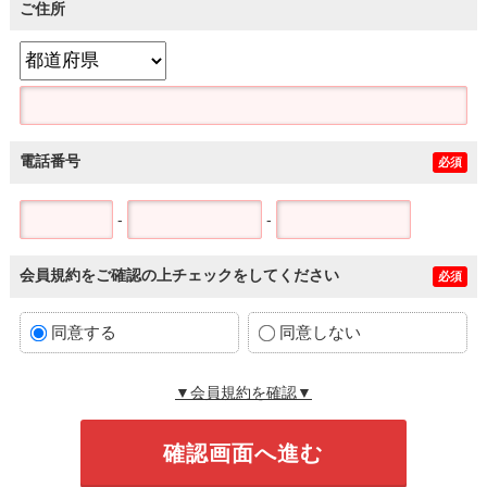
ご住所
電話番号
必須
-
-
会員規約をご確認の上チェックをしてください
必須
同意する
同意しない
▼会員規約を確認▼