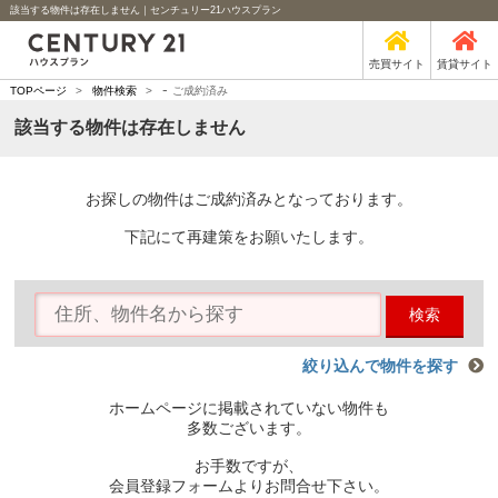
該当する物件は存在しません｜センチュリー21ハウスプラン
売買サイト
賃貸サイト
-
TOPページ
>
物件検索
>
ご成約済み
該当する物件は存在しません
お探しの物件はご成約済みとなっております。
下記にて再建策をお願いたします。
検索
絞り込んで物件を探す
ホームページに掲載されていない物件も
多数ございます。
お手数ですが、
会員登録フォームよりお問合せ下さい。