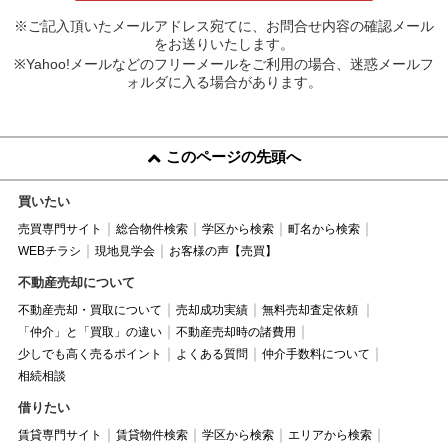
※ご記入頂いたメールアドレス宛てに、お問合せ内容の確認メール
をお送りいたします。
※Yahoo!メールなどのフリーメールをご利用の場合、迷惑メールフ
ォルダに入る場合があります。
このページの先頭へ
買いたい
売買専門サイト
総合物件検索
学区から検索
町名から検索
WEBチラシ
現地見学会
お客様の声【売買】
不動産売却について
不動産売却・買取について
売却成功実績
無料売却査定依頼
「仲介」と「買取」の違い
不動産売却時の諸費用
少しでも高く売るポイント
よくある質問
仲介手数料について
相続相談
借りたい
賃貸専門サイト
賃貸物件検索
学区から検索
エリアから検索