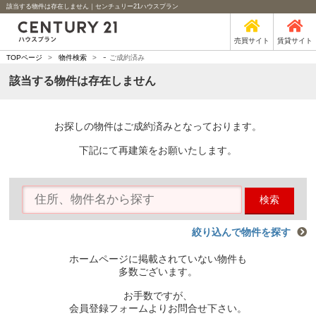
該当する物件は存在しません｜センチュリー21ハウスプラン
売買サイト
賃貸サイト
-
TOPページ
>
物件検索
>
ご成約済み
該当する物件は存在しません
お探しの物件はご成約済みとなっております。
下記にて再建策をお願いたします。
検索
絞り込んで物件を探す
ホームページに掲載されていない物件も
多数ございます。
お手数ですが、
会員登録フォームよりお問合せ下さい。