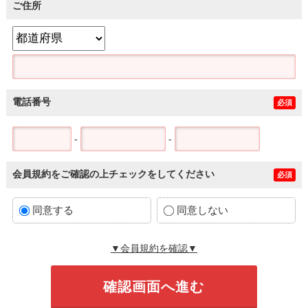
ご住所
電話番号
必須
-
-
会員規約をご確認の上チェックをしてください
必須
同意する
同意しない
▼会員規約を確認▼