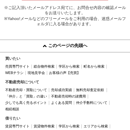
※ご記入頂いたメールアドレス宛てに、お問合せ内容の確認メール
をお送りいたします。
※Yahoo!メールなどのフリーメールをご利用の場合、迷惑メールフ
ォルダに入る場合があります。
このページの先頭へ
買いたい
売買専門サイト
総合物件検索
学区から検索
町名から検索
WEBチラシ
現地見学会
お客様の声【売買】
不動産売却について
不動産売却・買取について
売却成功実績
無料売却査定依頼
「仲介」と「買取」の違い
不動産売却時の諸費用
少しでも高く売るポイント
よくある質問
仲介手数料について
相続相談
借りたい
賃貸専門サイト
賃貸物件検索
学区から検索
エリアから検索