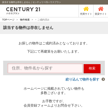
該当する物件は存在しません｜センチュリー21ハウスプラン
売買サイト
賃貸サイト
-
TOPページ
>
物件検索
>
ご成約済み
該当する物件は存在しません
お探しの物件はご成約済みとなっております。
下記にて再建策をお願いたします。
検索
絞り込んで物件を探す
ホームページに掲載されていない物件も
多数ございます。
お手数ですが、
会員登録フォームよりお問合せ下さい。