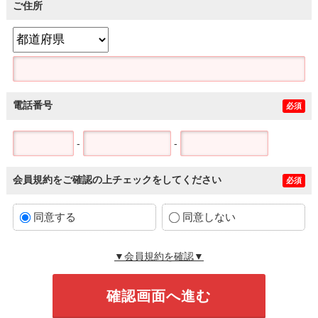
ご住所
電話番号
必須
-
-
会員規約をご確認の上チェックをしてください
必須
同意する
同意しない
▼会員規約を確認▼