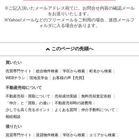
※ご記入頂いたメールアドレス宛てに、お問合せ内容の確認メール
をお送りいたします。
※Yahoo!メールなどのフリーメールをご利用の場合、迷惑メールフ
ォルダに入る場合があります。
このページの先頭へ
買いたい
売買専門サイト
総合物件検索
学区から検索
町名から検索
WEBチラシ
現地見学会
お客様の声【売買】
不動産売却について
不動産売却・買取について
売却成功実績
無料売却査定依頼
「仲介」と「買取」の違い
不動産売却時の諸費用
少しでも高く売るポイント
よくある質問
仲介手数料について
相続相談
借りたい
賃貸専門サイト
賃貸物件検索
学区から検索
エリアから検索