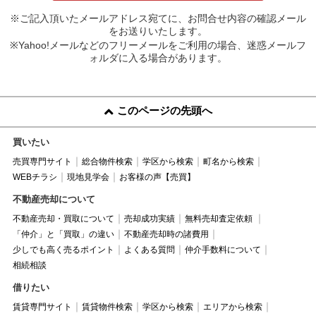
※ご記入頂いたメールアドレス宛てに、お問合せ内容の確認メール
をお送りいたします。
※Yahoo!メールなどのフリーメールをご利用の場合、迷惑メールフ
ォルダに入る場合があります。
このページの先頭へ
買いたい
売買専門サイト
総合物件検索
学区から検索
町名から検索
WEBチラシ
現地見学会
お客様の声【売買】
不動産売却について
不動産売却・買取について
売却成功実績
無料売却査定依頼
「仲介」と「買取」の違い
不動産売却時の諸費用
少しでも高く売るポイント
よくある質問
仲介手数料について
相続相談
借りたい
賃貸専門サイト
賃貸物件検索
学区から検索
エリアから検索