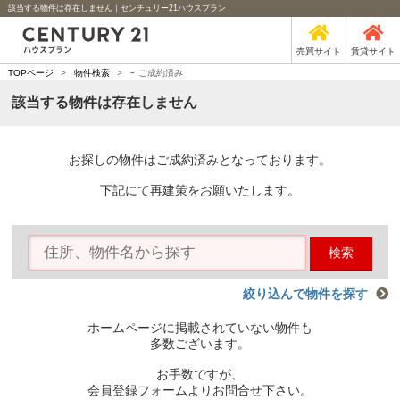
該当する物件は存在しません｜センチュリー21ハウスプラン
売買サイト
賃貸サイト
-
TOPページ
>
物件検索
>
ご成約済み
該当する物件は存在しません
お探しの物件はご成約済みとなっております。
下記にて再建策をお願いたします。
検索
絞り込んで物件を探す
ホームページに掲載されていない物件も
多数ございます。
お手数ですが、
会員登録フォームよりお問合せ下さい。