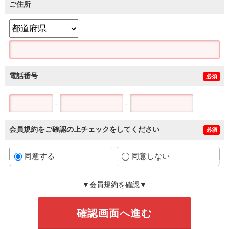
ご住所
電話番号
必須
-
-
会員規約をご確認の上チェックをしてください
必須
同意する
同意しない
▼会員規約を確認▼