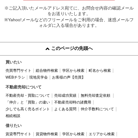
※ご記入頂いたメールアドレス宛てに、お問合せ内容の確認メール
をお送りいたします。
※Yahoo!メールなどのフリーメールをご利用の場合、迷惑メールフ
ォルダに入る場合があります。
このページの先頭へ
買いたい
売買専門サイト
総合物件検索
学区から検索
町名から検索
WEBチラシ
現地見学会
お客様の声【売買】
不動産売却について
不動産売却・買取について
売却成功実績
無料売却査定依頼
「仲介」と「買取」の違い
不動産売却時の諸費用
少しでも高く売るポイント
よくある質問
仲介手数料について
相続相談
借りたい
賃貸専門サイト
賃貸物件検索
学区から検索
エリアから検索