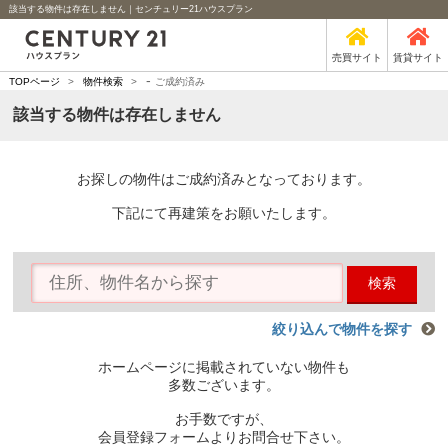
該当する物件は存在しません｜センチュリー21ハウスプラン
売買サイト
賃貸サイト
-
TOPページ
>
物件検索
>
ご成約済み
該当する物件は存在しません
お探しの物件はご成約済みとなっております。
下記にて再建策をお願いたします。
検索
絞り込んで物件を探す
ホームページに掲載されていない物件も
多数ございます。
お手数ですが、
会員登録フォームよりお問合せ下さい。