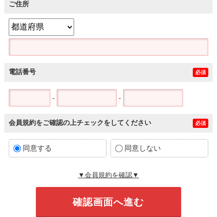
ご住所
電話番号
必須
-
-
会員規約をご確認の上チェックをしてください
必須
同意する
同意しない
▼会員規約を確認▼