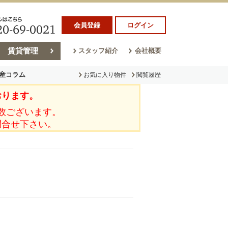
会員登録
ログイン
賃貸管理
スタッフ紹介
会社概要
産コラム
お気に入り物件
閲覧履歴
おります。
ラム
売却コラム
数ございます。
問合せ下さい。