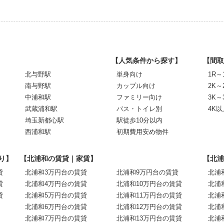
【人気条件から探す】
【間取
北与野駅
単身向け
1R～
南与野駅
カップル向け
2K～
中浦和駅
ファミリー向け
3K～
武蔵浦和駅
バス・トイレ別
4K以
埼玉新都心駅
駅徒歩10分以内
西浦和駅
初期費用安め物件
り】
【北浦和の賃貸｜家賃】
【北浦
貸
北浦和3万円台の賃貸
北浦和9万円台の賃貸
北浦
貸
北浦和4万円台の賃貸
北浦和10万円台の賃貸
北浦
貸
北浦和5万円台の賃貸
北浦和11万円台の賃貸
北浦
北浦和6万円台の賃貸
北浦和12万円台の賃貸
北浦
北浦和7万円台の賃貸
北浦和13万円台の賃貸
北浦