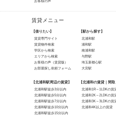
お客様の声
賃貸メニュー
【借りたい】
【駅から探す】
賃貸専門サイト
北浦和駅
賃貸物件検索
浦和駅
学区から検索
南浦和駅
エリアから検索
与野駅
お客様の声（賃貸版）
埼玉新都心駅
お部屋探し依頼フォーム
大宮駅
【北浦和駅周辺の賃貸】
【北浦和の賃貸｜間取
北浦和駅徒歩3分以内
北浦和1R～1LDKの賃
北浦和駅徒歩5分以内
北浦和2K～2LDKの賃
北浦和駅徒歩7分以内
北浦和3K～3LDKの賃
北浦和駅徒歩10分以内
北浦和4K以上の賃貸
北浦和駅徒歩15分以内