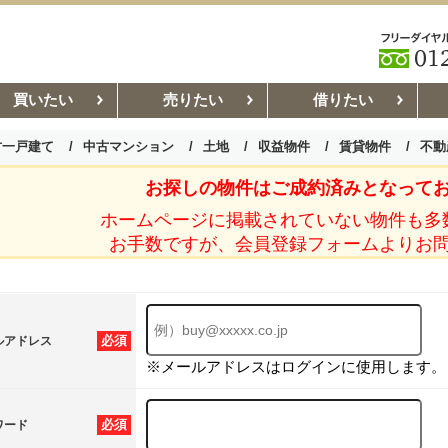
買いたい
売りたい
借りたい
古一戸建て
中古マンション
土地
収益物件
賃貸物件
不動
お探しの物件はご成約済みとなって
お部屋探しコラム
賃貸管理コ
ホームページに掲載されていない物件も多
お手数ですが、会員登録フォームよりお
必須
ルアドレス
※メールアドレスはログインに使用します。
必須
ワード