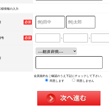
客様情報の入力
必須
前
-
-
必須
番号
所
会員規約をご確認のうえ下記にチェックして下さい。
同意します
同意しません