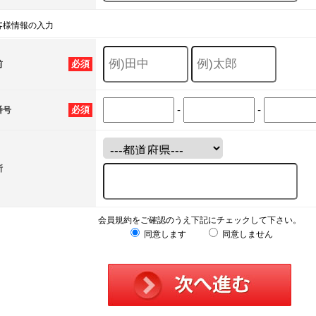
客様情報の入力
必須
前
-
-
必須
番号
所
会員規約をご確認のうえ下記にチェックして下さい。
同意します
同意しません