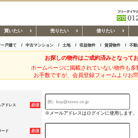
買いたい
売りたい
借りたい
古一戸建て
中古マンション
土地
収益物件
賃貸物件
不動
お探しの物件はご成約済みとなって
お部屋探しコラム
賃貸管理コ
ホームページに掲載されていない物件も多
お手数ですが、会員登録フォームよりお
必須
ルアドレス
※メールアドレスはログインに使用します。
必須
ワード