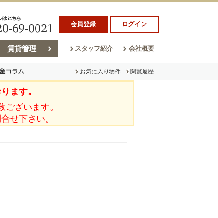
会員登録
ログイン
賃貸管理
スタッフ紹介
会社概要
産コラム
お気に入り物件
閲覧履歴
おります。
ラム
売却コラム
数ございます。
問合せ下さい。