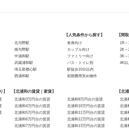
【人気条件から探す】
【間取
北与野駅
単身向け
1R～
南与野駅
カップル向け
2K～
中浦和駅
ファミリー向け
3K～
武蔵浦和駅
バス・トイレ別
4K以
埼玉新都心駅
駅徒歩10分以内
西浦和駅
初期費用安め物件
り】
【北浦和の賃貸｜家賃】
【北浦
貸
北浦和3万円台の賃貸
北浦和9万円台の賃貸
北浦
貸
北浦和4万円台の賃貸
北浦和10万円台の賃貸
北浦
貸
北浦和5万円台の賃貸
北浦和11万円台の賃貸
北浦
北浦和6万円台の賃貸
北浦和12万円台の賃貸
北浦
北浦和7万円台の賃貸
北浦和13万円台の賃貸
北浦