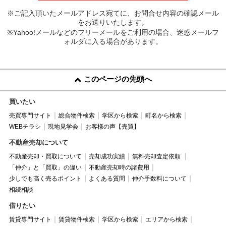
※ご記入頂いたメールアドレス宛てに、お問合せ内容の確認メール
をお送りいたします。
※Yahoo!メールなどのフリーメールをご利用の場合、迷惑メールフ
ォルダに入る場合があります。
このページの先頭へ
買いたい
売買専門サイト
総合物件検索
学区から検索
町名から検索
WEBチラシ
現地見学会
お客様の声【売買】
不動産売却について
不動産売却・買取について
売却成功実績
無料売却査定依頼
「仲介」と「買取」の違い
不動産売却時の諸費用
少しでも高く売るポイント
よくある質問
仲介手数料について
相続相談
借りたい
賃貸専門サイト
賃貸物件検索
学区から検索
エリアから検索