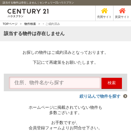
該当する物件は存在しません｜センチュリー21ハウスプラン
売買サイト
賃貸サイト
-
TOPページ
>
物件検索
>
ご成約済み
該当する物件は存在しません
お探しの物件はご成約済みとなっております。
下記にて再建策をお願いたします。
検索
絞り込んで物件を探す
ホームページに掲載されていない物件も
多数ございます。
お手数ですが、
会員登録フォームよりお問合せ下さい。