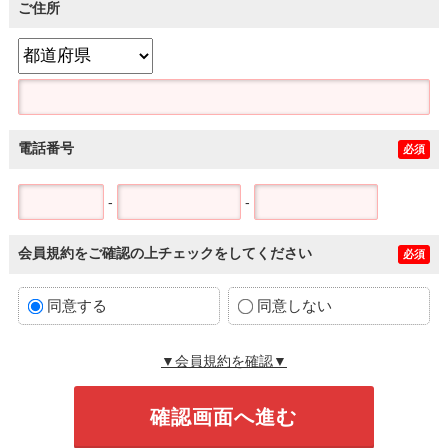
ご住所
電話番号
必須
-
-
会員規約をご確認の上チェックをしてください
必須
同意する
同意しない
▼会員規約を確認▼