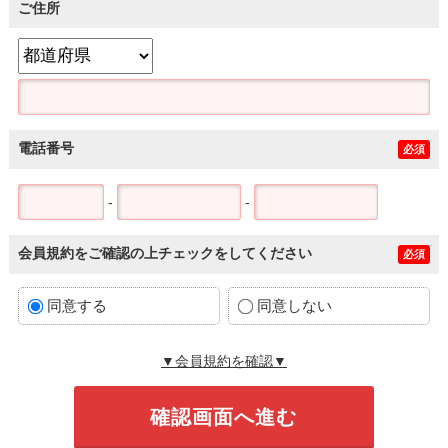
ご住所
電話番号
必須
-
-
会員規約をご確認の上チェックをしてください
必須
同意する
同意しない
▼会員規約を確認▼