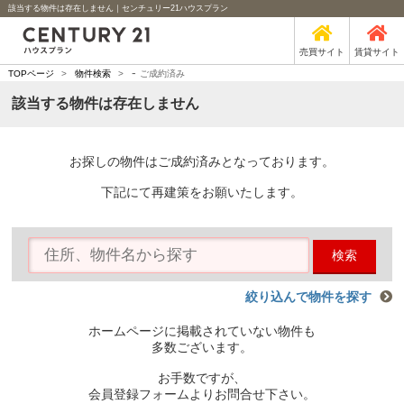
該当する物件は存在しません｜センチュリー21ハウスプラン
売買サイト
賃貸サイト
-
TOPページ
>
物件検索
>
ご成約済み
該当する物件は存在しません
お探しの物件はご成約済みとなっております。
下記にて再建策をお願いたします。
検索
絞り込んで物件を探す
ホームページに掲載されていない物件も
多数ございます。
お手数ですが、
会員登録フォームよりお問合せ下さい。