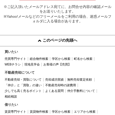
※ご記入頂いたメールアドレス宛てに、お問合せ内容の確認メール
をお送りいたします。
※Yahoo!メールなどのフリーメールをご利用の場合、迷惑メールフ
ォルダに入る場合があります。
このページの先頭へ
買いたい
売買専門サイト
総合物件検索
学区から検索
町名から検索
WEBチラシ
現地見学会
お客様の声【売買】
不動産売却について
不動産売却・買取について
売却成功実績
無料売却査定依頼
「仲介」と「買取」の違い
不動産売却時の諸費用
少しでも高く売るポイント
よくある質問
仲介手数料について
相続相談
借りたい
賃貸専門サイト
賃貸物件検索
学区から検索
エリアから検索