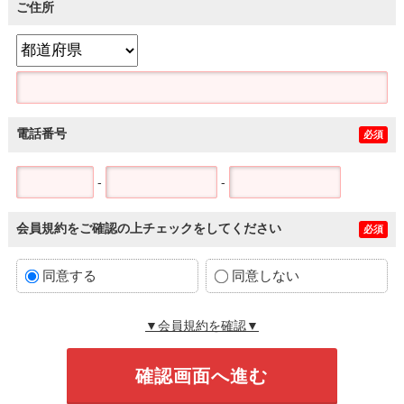
ご住所
電話番号
必須
-
-
会員規約をご確認の上チェックをしてください
必須
同意する
同意しない
▼会員規約を確認▼