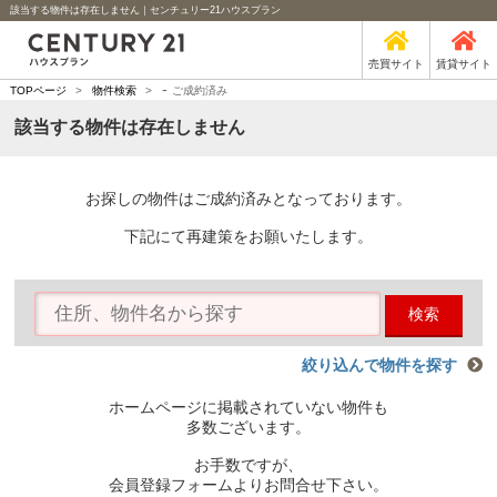
該当する物件は存在しません｜センチュリー21ハウスプラン
売買サイト
賃貸サイト
-
TOPページ
>
物件検索
>
ご成約済み
該当する物件は存在しません
お探しの物件はご成約済みとなっております。
下記にて再建策をお願いたします。
検索
絞り込んで物件を探す
ホームページに掲載されていない物件も
多数ございます。
お手数ですが、
会員登録フォームよりお問合せ下さい。