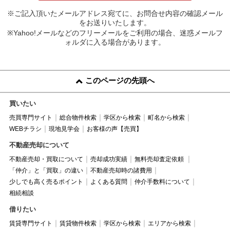
※ご記入頂いたメールアドレス宛てに、お問合せ内容の確認メール
をお送りいたします。
※Yahoo!メールなどのフリーメールをご利用の場合、迷惑メールフ
ォルダに入る場合があります。
このページの先頭へ
買いたい
売買専門サイト
総合物件検索
学区から検索
町名から検索
WEBチラシ
現地見学会
お客様の声【売買】
不動産売却について
不動産売却・買取について
売却成功実績
無料売却査定依頼
「仲介」と「買取」の違い
不動産売却時の諸費用
少しでも高く売るポイント
よくある質問
仲介手数料について
相続相談
借りたい
賃貸専門サイト
賃貸物件検索
学区から検索
エリアから検索