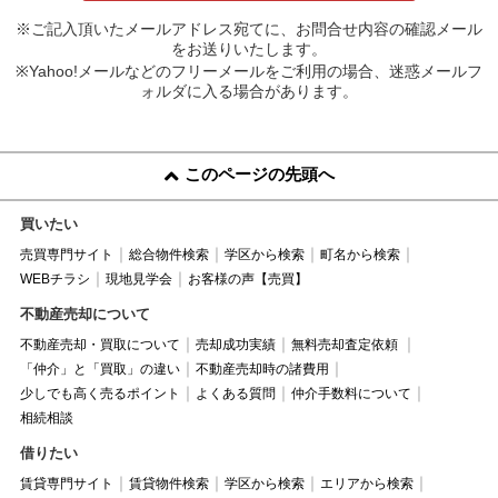
※ご記入頂いたメールアドレス宛てに、お問合せ内容の確認メール
をお送りいたします。
※Yahoo!メールなどのフリーメールをご利用の場合、迷惑メールフ
ォルダに入る場合があります。
このページの先頭へ
買いたい
売買専門サイト
総合物件検索
学区から検索
町名から検索
WEBチラシ
現地見学会
お客様の声【売買】
不動産売却について
不動産売却・買取について
売却成功実績
無料売却査定依頼
「仲介」と「買取」の違い
不動産売却時の諸費用
少しでも高く売るポイント
よくある質問
仲介手数料について
相続相談
借りたい
賃貸専門サイト
賃貸物件検索
学区から検索
エリアから検索