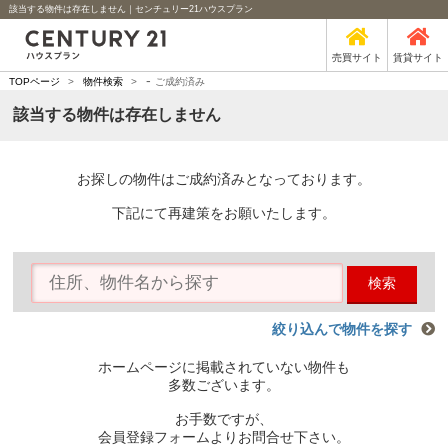
該当する物件は存在しません｜センチュリー21ハウスプラン
売買サイト
賃貸サイト
-
TOPページ
>
物件検索
>
ご成約済み
該当する物件は存在しません
お探しの物件はご成約済みとなっております。
下記にて再建策をお願いたします。
検索
絞り込んで物件を探す
ホームページに掲載されていない物件も
多数ございます。
お手数ですが、
会員登録フォームよりお問合せ下さい。