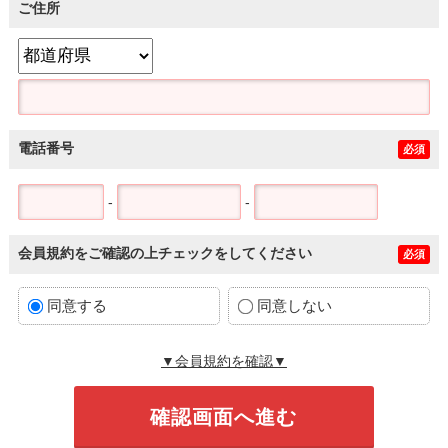
ご住所
電話番号
必須
-
-
会員規約をご確認の上チェックをしてください
必須
同意する
同意しない
▼会員規約を確認▼